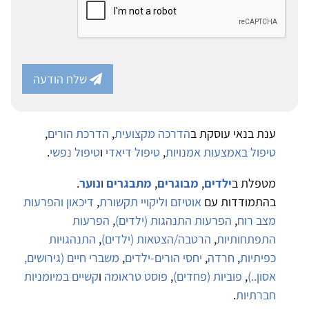
שלח הודעה
ענת בנאי עוסקת ב
הדרכה מקצועית
,
הדרכת הורים
,
טיפול באמצעות אמנויות
,
טיפול דיאדי
ו
טיפול נפשי
.
מטפלת ב
ילדים
,
מבוגרים
,
מתבגרים
ו
נוער
.
בהתמודדות עם
אוטיזם וליקויי תקשורת
,
דיכאון והפרעות
מצב רוח
,
הפרעות התנהגות (ילדים)
,
הפרעות
התפתחותיות
,
הרטבה/הצטאות (ילדים)
,
התנהגויות
כפיתיות
,
חרדה
,
יחסי הורים-ילדים
,
משברי חיים (גירושים,
אסון..)
,
פוביות (פחדים)
,
פוסט טראומה
ו
קשיים במיומניות
חברתיות
.