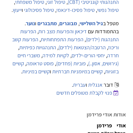
התנהגותי קוגניטיבי (CBT)
,
טיפול זוגי
,
טיפול משפחתי
,
טיפול נפשי
,
טיפול פסיכו-דינאמי
,
טיפול פסיכולוגי
ו
ייעוץ
.
מטפל ב
גיל השלישי
,
מבוגרים
,
מתבגרים
ו
נוער
.
בהתמודדות עם
דיכאון והפרעות מצב רוח
,
הפרעות
התנהגות (ילדים)
,
הפרעות התפתחותיות
,
הפרעות קשב
וריכוז
,
הרטבה/הצטאות (ילדים)
,
התנהגויות כפיתיות
,
חרדה
,
יחסי הורים-ילדים
,
לקויות למידה
,
משברי חיים
(גירושים, אסון..)
,
פוביות (פחדים)
,
פוסט טראומה
,
קשיים
בזוגיות
,
קשיים במיומניות חברתיות
ו
קשיים במיניות
.
דובר
אנגלית
ו
עברית
.
פנוי לקבלת מטופלים חדשים
אודות אודי פרידמן
אודי פרידמן