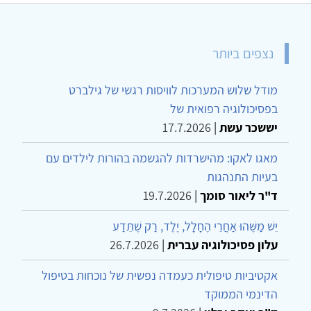
נצפים ביותר
מודל שלוש המערכות לוויסות רגשי של גילברט
בפסיכולוגיה רפואית של
יששכר עשת
|
17.7.2026
מאגו לאקו: מהישרדות להגשמה בהורות לילדים עם
בעיות התנהגות
ד"ר ליאור סומך
|
19.7.2026
יֵשׁ מַשֶּׁהוּ אַחֲרֵי הֶחָלָל, יֶלֶד, רַק שֶׁתֵּדַע
עלון פסיכולוגיה עברית
|
26.7.2026
אקטיביות טיפולית כעמדה נפשית של נוכחות בטיפול
הדינמי הממוקד