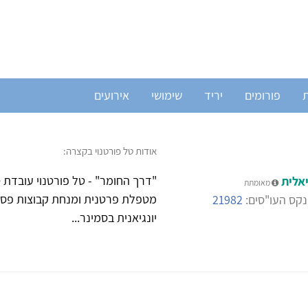
ת
פורומים
יריד
שימושי
אירועים
אודות טל פורטנוי בקצרה:
"דרך החומר" - טל פורטנוי עובדת ס
אלית
מאומתת
מטפלת פרטנית ומנחת קבוצות פסיכו
קס העו"סים:
21982
יונגיאנית בסמינר...