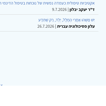
אקטיביות טיפולית כעמדה נפשית של נוכחות בטיפול הדינמי 
ד"ר יעקב יבלון
|
9.7.2026
יֵשׁ מַשֶּׁהוּ אַחֲרֵי הֶחָלָל, יֶלֶד, רַק שֶׁתֵּדַע
עלון פסיכולוגיה עברית
|
26.7.2026
צר