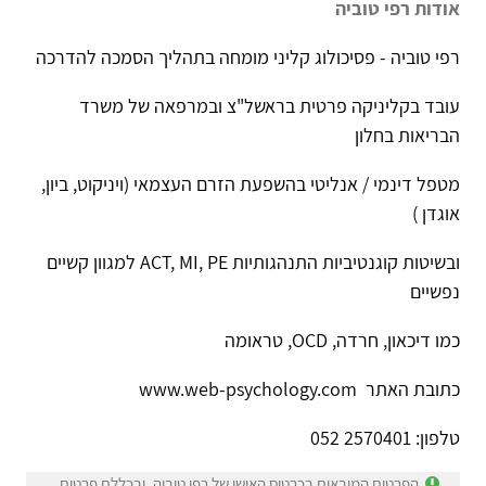
אודות רפי טוביה
רפי טוביה - פסיכולוג קליני מומחה בתהליך הסמכה להדרכה
עובד בקליניקה פרטית בראשל"צ ובמרפאה של משרד
הבריאות בחלון
מטפל דינמי / אנליטי בהשפעת הזרם העצמאי (ויניקוט, ביון,
אוגדן )
ובשיטות קוגנטיביות התנהגותיות ACT, MI, PE למגוון קשיים
נפשיים
כמו דיכאון, חרדה, OCD, טראומה
כתובת האתר www.web-psychology.com
טלפון: 2570401 052
הפרטים המובאים בכרטיס האישי של רפי טוביה, ובכללם פרטים