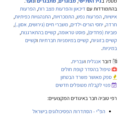
מטפל ב
גיל השלישי
,
מבוגרים
,
מתבגרים
ו
נוער
.
בהתמודדות עם
דיכאון והפרעות מצב רוח
,
הפרעות
אישיות
,
הפרעות נפש
,
התמכרויות
,
התנהגויות כפיתיות
,
חרדה
,
יחסי הורים-ילדים
,
משברי חיים (גירושים, אסון..)
,
פוביות (פחדים)
,
פוסט טראומה
,
קשיים בהתארגנות
,
קשיים בזוגיות
,
קשיים במיומניות חברתיות
ו
קשיים
במיניות
.
דובר
אנגלית
ו
עברית
.
טיפול בהסדר קופת חולים
ספק מאושר משרד הבטחון
פנוי לקבלת מטופלים חדשים
רפי טוביה חבר באיגודים המקצועיים:
הפ"י - הסתדרות הפסיכולוגים בישראל