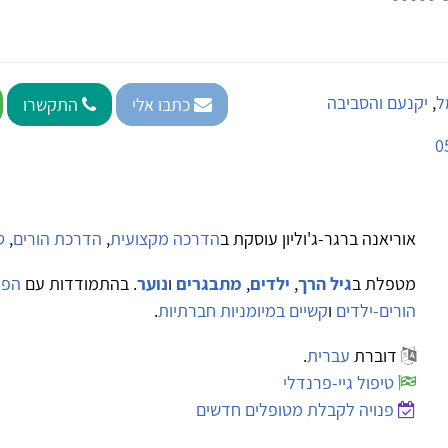
ל
,
יקנעם והסביבה
כתבו אלי
התקשרו
0
אוריאנה ברגר-ג'וליון עוסקת ב
הדרכה מקצועית
,
הדרכת הורים
,
ט
מטפלת ב
גיל הרך
,
ילדים
,
מתבגרים
ו
נוער
. בהתמודדות עם
הפר
הורים-ילדים
ו
קשיים במיומניות חברתיות
.
דוברת
עברית
.
טיפול גיי-פרנדלי
פנויה לקבלת מטופלים חדשים