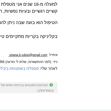
למעלה מ-16 שנים אני מטפלת בילדים ונוער עם קשיי התנהגות, ילדי קש"ר (קשב וריכוז), חרדות,
קשיים רגשיים ובעיות נפשיות, 
הטיפול הוא בועה שבה ניתן להכ
בקליניקה בקריות מתקיימים טיפ
אימייל:
oriana.b.julion@gmail.com
נייד: (לפני ההתקשרות, שלחו לי הודעה) 054-7635356
לאתר שלי:
מטפלת באומנויות ביבלי
הפרטים המובאים בכרטיס האישי של או
ובאחריותו/ה.