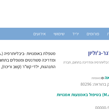
ת
פורומים
יריד
שימושי
אירועים
ר-ג'וליון
יבליותרפיה ומדריכה בתחום, חברה
התנהגות, ילדי קש"ר (קשב וריכוז), 
אה
מאומתת
הוראה: 80296