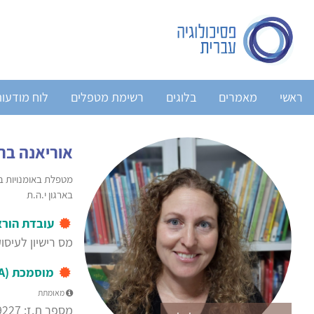
ראשי
מאמרים
בלוגים
רשימת מטפלים
לוח מודעו
אוריאנה ברג
מטפלת באומנויות ב
בארגון י.ה.ת
עובדת הור
מס רישיון לעיסוק ב
מוסמכת (M.A) בטיפול באמצעות אמנויות
מאומתת
מספר ת.ז: 00000-9227