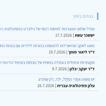
נצפים ביותר
מודל שלוש המערכות לוויסות רגשי של גילברט בפסיכולוגיה ר
יששכר עשת
|
17.7.2026
מאגו לאקו: מהישרדות להגשמה בהורות לילדים עם בעיות הת
ד"ר ליאור סומך
|
19.7.2026
אקטיביות טיפולית כעמדה נפשית של נוכחות בטיפול הדינמי 
ד"ר יעקב יבלון
|
9.7.2026
יֵשׁ מַשֶּׁהוּ אַחֲרֵי הֶחָלָל, יֶלֶד, רַק שֶׁתֵּדַע
עלון פסיכולוגיה עברית
|
26.7.2026