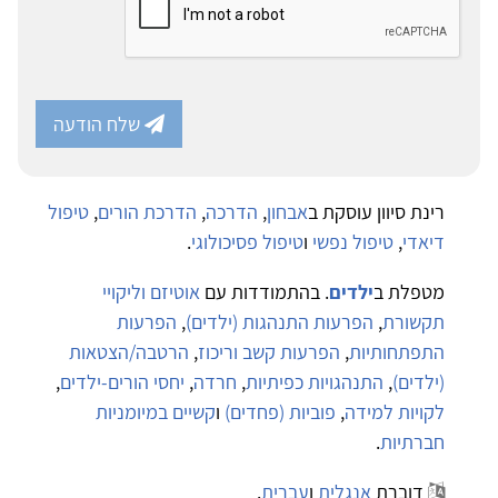
שלח הודעה
רינת סיוון עוסקת ב
אבחון
,
הדרכה
,
הדרכת הורים
,
טיפול
דיאדי
,
טיפול נפשי
ו
טיפול פסיכולוגי
.
מטפלת ב
ילדים
. בהתמודדות עם
אוטיזם וליקויי
תקשורת
,
הפרעות התנהגות (ילדים)
,
הפרעות
התפתחותיות
,
הפרעות קשב וריכוז
,
הרטבה/הצטאות
(ילדים)
,
התנהגויות כפיתיות
,
חרדה
,
יחסי הורים-ילדים
,
לקויות למידה
,
פוביות (פחדים)
ו
קשיים במיומניות
חברתיות
.
דוברת
אנגלית
ו
עברית
.