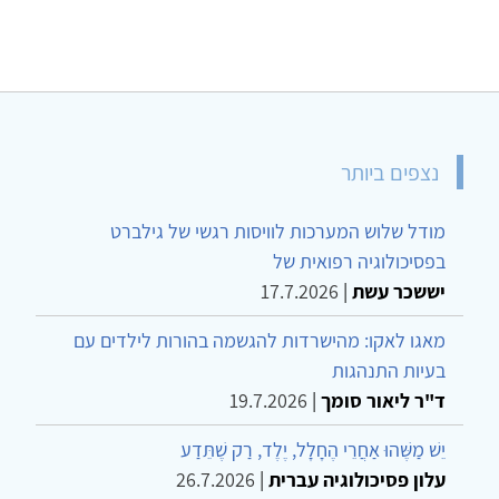
נצפים ביותר
מודל שלוש המערכות לוויסות רגשי של גילברט
בפסיכולוגיה רפואית של
יששכר עשת
|
17.7.2026
מאגו לאקו: מהישרדות להגשמה בהורות לילדים עם
בעיות התנהגות
ד"ר ליאור סומך
|
19.7.2026
יֵשׁ מַשֶּׁהוּ אַחֲרֵי הֶחָלָל, יֶלֶד, רַק שֶׁתֵּדַע
עלון פסיכולוגיה עברית
|
26.7.2026