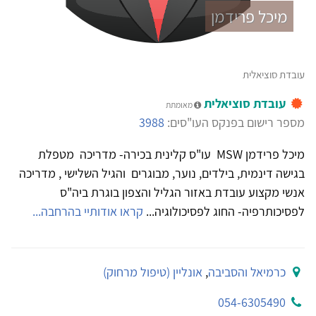
מיכל פרידמן
עובדת סוציאלית
עובדת סוציאלית
מאומתת
מספר רישום בפנקס העו"סים:
3988
מיכל פרידמן MSW עו"ס קלינית בכירה- מדריכה מטפלת
בגישה דינמית, בילדים, נוער, מבוגרים והגיל השלישי , מדריכה
אנשי מקצוע עובדת באזור הגליל והצפון בוגרת ביה"ס
לפסיכותרפיה- החוג לפסיכולוגיה...
קראו אודותיי בהרחבה...
כרמיאל והסביבה
,
אונליין (טיפול מרחוק)
054-6305490