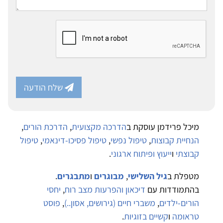
שלח הודעה
מיכל פרידמן עוסקת ב
הדרכה מקצועית
,
הדרכת הורים
,
הנחיית קבוצות
,
טיפול נפשי
,
טיפול פסיכו-דינאמי
,
טיפול
קבוצתי
ו
ייעוץ ופיתוח ארגוני
.
מטפלת ב
גיל השלישי
,
מבוגרים
ו
מתבגרים
.
בהתמודדות עם
דיכאון והפרעות מצב רוח
,
יחסי
הורים-ילדים
,
משברי חיים (גירושים, אסון..)
,
פוסט
טראומה
ו
קשיים בזוגיות
.