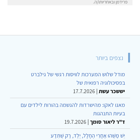
פרידמן ובאחריותו/ה.
נצפים ביותר
מודל שלוש המערכות לוויסות רגשי של גילברט
בפסיכולוגיה רפואית של
יששכר עשת
|
17.7.2026
מאגו לאקו: מהישרדות להגשמה בהורות לילדים עם
בעיות התנהגות
ד"ר ליאור סומך
|
19.7.2026
יֵשׁ מַשֶּׁהוּ אַחֲרֵי הֶחָלָל, יֶלֶד, רַק שֶׁתֵּדַע