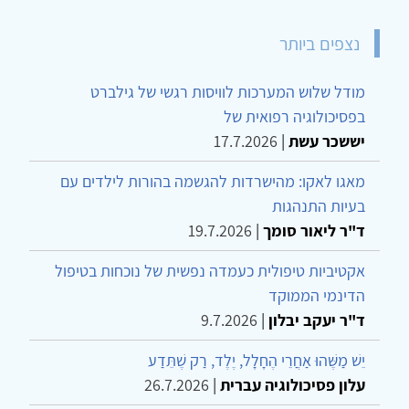
נצפים ביותר
מודל שלוש המערכות לוויסות רגשי של גילברט
בפסיכולוגיה רפואית של
יששכר עשת
|
17.7.2026
מאגו לאקו: מהישרדות להגשמה בהורות לילדים עם
בעיות התנהגות
ד"ר ליאור סומך
|
19.7.2026
אקטיביות טיפולית כעמדה נפשית של נוכחות בטיפול
הדינמי הממוקד
ד"ר יעקב יבלון
|
9.7.2026
יֵשׁ מַשֶּׁהוּ אַחֲרֵי הֶחָלָל, יֶלֶד, רַק שֶׁתֵּדַע
עלון פסיכולוגיה עברית
|
26.7.2026