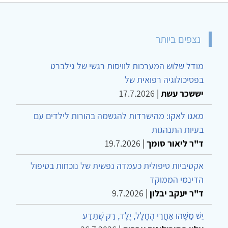
נצפים ביותר
מודל שלוש המערכות לוויסות רגשי של גילברט
בפסיכולוגיה רפואית של
יששכר עשת
|
17.7.2026
מאגו לאקו: מהישרדות להגשמה בהורות לילדים עם
בעיות התנהגות
ד"ר ליאור סומך
|
19.7.2026
אקטיביות טיפולית כעמדה נפשית של נוכחות בטיפול
הדינמי הממוקד
ד"ר יעקב יבלון
|
9.7.2026
יֵשׁ מַשֶּׁהוּ אַחֲרֵי הֶחָלָל, יֶלֶד, רַק שֶׁתֵּדַע