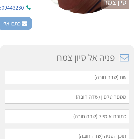
סיון צמח
509443230
כתבו אלי
פניה אל סיון צמח