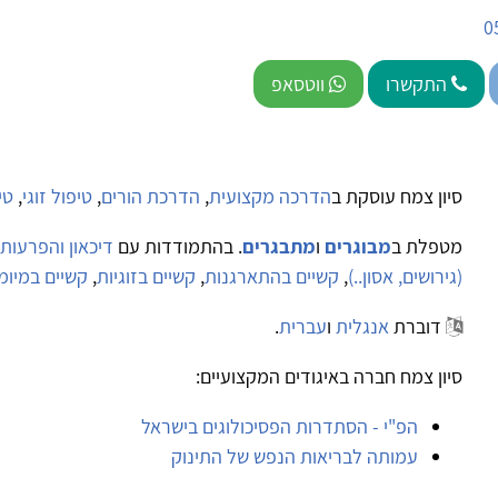
0
התקשרו
ווטסאפ
סיון צמח עוסקת ב
הדרכה מקצועית
,
הדרכת הורים
,
טיפול זוגי
,
טי
מטפלת ב
מבוגרים
ו
מתבגרים
. בהתמודדות עם
דיכאון והפרעות
(גירושים, אסון..)
,
קשיים בהתארגנות
,
קשיים בזוגיות
,
קשיים במיומ
דוברת
אנגלית
ו
עברית
.
סיון צמח חברה באיגודים המקצועיים:
הפ"י - הסתדרות הפסיכולוגים בישראל
עמותה לבריאות הנפש של התינוק