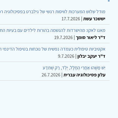
מודל שלוש המערכות לוויסות רגשי של גילברט בפסיכולוגיה ר
יששכר עשת
|
17.7.2026
מאגו לאקו: מהישרדות להגשמה בהורות לילדים עם בעיות הת
ד"ר ליאור סומך
|
19.7.2026
אקטיביות טיפולית כעמדה נפשית של נוכחות בטיפול הדינמי 
ד"ר יעקב יבלון
|
9.7.2026
יֵשׁ מַשֶּׁהוּ אַחֲרֵי הֶחָלָל, יֶלֶד, רַק שֶׁתֵּדַע
עלון פסיכולוגיה עברית
|
26.7.2026