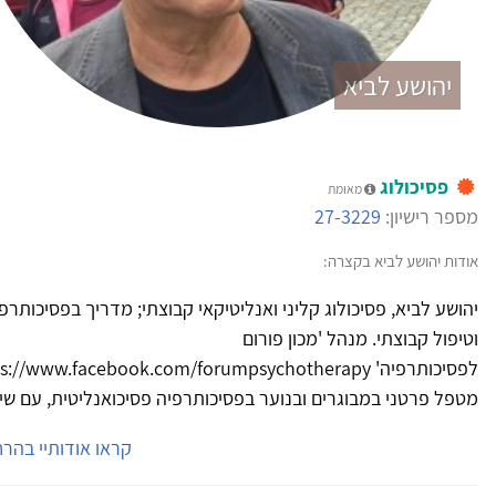
ושע לביא
יכולוג
מאומת
ישיון:
27-3229
הושע לביא בקצרה:
לביא, פסיכולוג קליני ואנליטיקאי קבוצתי; מדריך בפסיכותרפיה
 קבוצתי. מנהל 'מכון פורום
לפסיכותרפיה' https://www.facebook.com/forumpsychotherapy/
רטני במבוגרים ובנוער בפסיכותרפיה פסיכואנליטית, עם שימת...
קראו אודותיי בהרחבה...