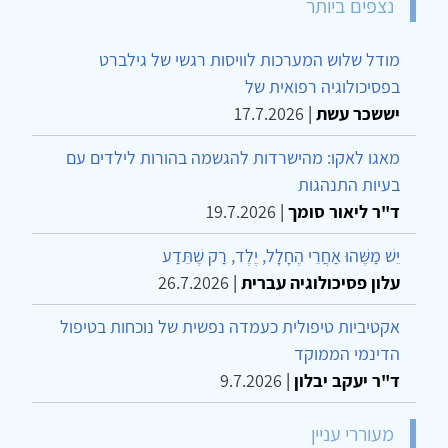
נצפים ביותר
ודל שלוש המערכות לוויסות רגשי של גילברט
פסיכולוגיה רפואית של
ששכר עשת
|
17.7.2026
אגו לאקו: מהישרדות להגשמה בהורות לילדים עם
עיות התנהגות
"ר ליאור סומך
|
19.7.2026
שׁ מַשֶּׁהוּ אַחֲרֵי הֶחָלָל, יֶלֶד, רַק שֶׁתֵּדַע
לון פסיכולוגיה עברית
|
26.7.2026
קטיביות טיפולית כעמדה נפשית של נוכחות בטיפול
דינמי הממוקד
"ר יעקב יבלון
|
9.7.2026
מעוררי עניין