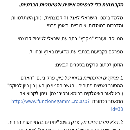
צתית כלי לצמיחה אישית ולמיומניות חברתיות.
ב'מכון הישראלי לאנליזה קבוצתית', ונותן השתלמויות
ות במוסדות ציבוריים ובאופן פרטי.
די ועורכי "מקבץ"-כתב עת ישראלי לטיפול קבוצתי.
ם בקביעות בכתבי עת מדעיים בארץ ובחו"ל.
ן לכתוב פרקים בספרים הבאים:
קרים והתנסויות ברוחו של ביון,
פרק בשם: "האדם
ר ואנשים פתוחים - הגשר הסמוי מן העין בין ביון לפוקס"
לאור באיטלקית ברומא ובפירנצה). ניתן לקרוא את
ר בכתובת
http://www.funzionegamm...ro.asp?
i
א מודע החברתי
, פרק בשם: "יחידים בהתייחסות הדדית
ורשים האבודים של האנליזה הקבוצתית" (יצא לאור