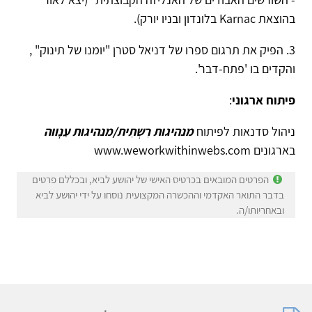
דון ובניו יורק).
פיק את תרגום ספרו של דניאל סטרן "יומנו של תינוק" ,
ם בו 'פתח-דבר'.
ח ארגוני
:
ל סדנאות לפיתוח
מנהיגות רִשְתִית/מנהיגות עַנָָווה
www.weworkwithinw
הפרטים המובאים בכרטיס האישי של יהושע לביא, ובכללם פרטים
ר התואר האקדמי וההכשרה המקצועית נוסחו על ידי יהושע לביא
חריותו/ה.