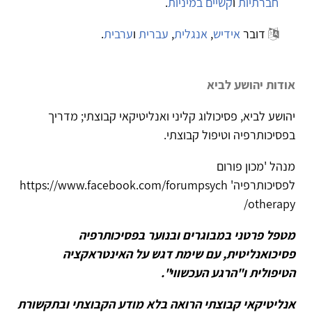
ברתיות
ו
קשיים במיניות
.
דובר
אידיש
,
אנגלית
,
עברית
ו
ערבית
.
ת יהושע לביא
 לביא, פסיכולוג קליני ואנליטיקאי קבוצתי; מדריך
ותרפיה וטיפול קבוצתי.
'מכון פורום
לפסיכותרפיה' https://www.facebook.com/forumpsych
other
 פרטני במבוגרים ובנוער בפסיכותרפיה
ואנליטית, עם שימת דגש על האינטראקציה
ולית ו"הרגע העכשווי".
טיקאי קבוצתי הרואה בלא מודע הקבוצתי ובתקשורת