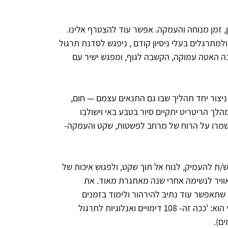
, זמן מנוחה והעמקה. אפשר עוד להצטרף אלינו.
מתרגלים בעלי ניסיון קודם , ניפגש לסדנת תרגול
נה האטה עמוקה, הקשבה לגוף, ומפגש ישיר עם
 ניצור יחד תהליך שבו גם התנאים עצמם — חום,
לך הריטריט יתקיים סיור בטבע באי וישולבו
שמרו על הרוח של מרחב לפשטות, שקט והעמקה-
ת להעמיק, לנוח אל תוך שקט, ולפגוש איכות של
אוויר לנשימה אחרי שנה מאתגרת מאוד. את
תאפשר עוד נתיב להירהור ולימוד בזמנים
החופשיים למי שמעוניינ.ת בכך. הטקסט המומלץ הוא: 'ככה זה- 108 דימויים ואנלוגיות לתרגול
ם).