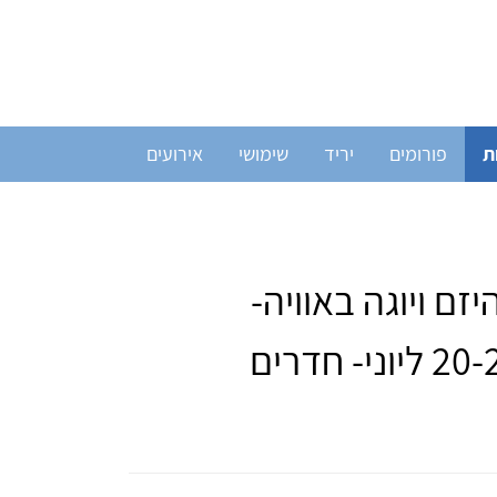
ת
פורומים
יריד
שימושי
אירועים
זם ויוגה באוויה-
למתרגלים בעלי ניסיון 20-24 ליוני- חדרים