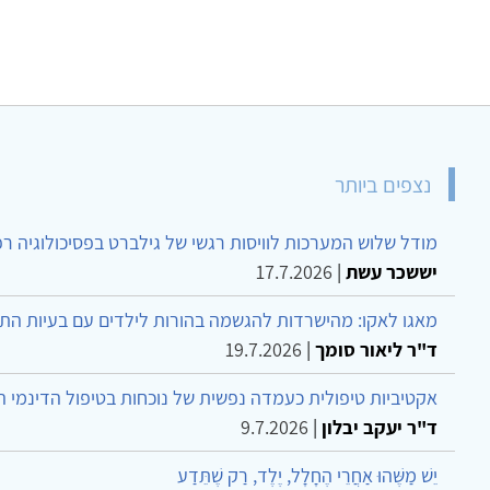
נצפים ביותר
מודל שלוש המערכות לוויסות רגשי של גילברט בפסיכולוגיה ר
יששכר עשת
|
17.7.2026
מאגו לאקו: מהישרדות להגשמה בהורות לילדים עם בעיות הת
ד"ר ליאור סומך
|
19.7.2026
אקטיביות טיפולית כעמדה נפשית של נוכחות בטיפול הדינמי 
ד"ר יעקב יבלון
|
9.7.2026
יֵשׁ מַשֶּׁהוּ אַחֲרֵי הֶחָלָל, יֶלֶד, רַק שֶׁתֵּדַע