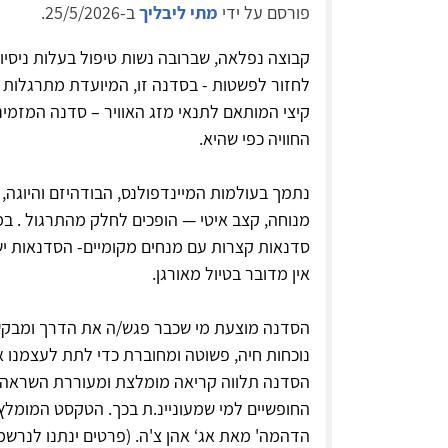
פורסם על ידי
מתי ליבליך
ב-25/5/2026.
קבוצה נפלאה, שברובה נשות טיפול בעלות ניסיון
לחזור לפשטות - בסדנה זו, המיועדת מתרגלות ול
קיצי המותאם לתנאי מזג האוויר – סדנה המזמי
החוויה כפי שהיא.
​נתמך בעולמות המיינדפולנס, הבודהיזם והיוגה,
מנוחה, קצב איטי — הופכים לחלק מהתרגול . במה
סדנאות קצרות עם מנחים מקומיים- הסדנאות י
אין מדובר בטיול מאורגן.
הסדנה מוצעת מי שכבר פגש/ה את הדרך ומבקש/
נוכחות חיה, פשוטה ומחוברת כדי לתת לעצמנו 
הסדנה תלווה קריאה מומלצת ומעוררת השראה ש
הדהמה' מאת אג‘ אהן צ'ה. (פרטים ינתנו לנרשמי