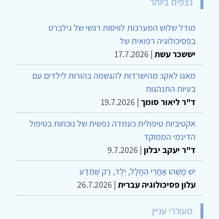
נצפים ביותר
מודל שלוש המערכות לוויסות רגשי של גילברט
בפסיכולוגיה רפואית של
יששכר עשת
|
17.7.2026
מאגו לאקו: מהישרדות להגשמה בהורות לילדים עם
בעיות התנהגות
ד"ר ליאור סומך
|
19.7.2026
אקטיביות טיפולית כעמדה נפשית של נוכחות בטיפול
הדינמי הממוקד
ד"ר יעקב יבלון
|
9.7.2026
יֵשׁ מַשֶּׁהוּ אַחֲרֵי הֶחָלָל, יֶלֶד, רַק שֶׁתֵּדַע
עלון פסיכולוגיה עברית
|
26.7.2026
מעוררי עניין