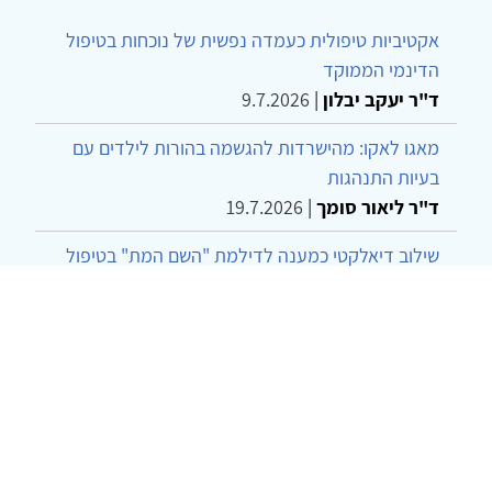
אקטיביות טיפולית כעמדה נפשית של נוכחות בטיפול
הדינמי הממוקד
ד"ר יעקב יבלון
|
9.7.2026
מאגו לאקו: מהישרדות להגשמה בהורות לילדים עם
בעיות התנהגות
ד"ר ליאור סומך
|
19.7.2026
שילוב דיאלקטי כמענה לדילמת "השם המת" בטיפול
בטרנסג'נדרים
מור שני שרמן
|
28.6.2026
מחויבות חברתית כעמדה אתית-טיפולית: שרטוט
מחדש של גבולות המקצוע
ד"ר יהונתן דבש ומאיה פרבר
|
26.6.2026