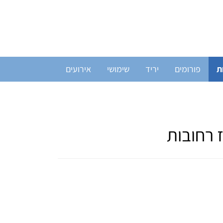
ת
פורומים
יריד
שימושי
אירועים
 רחובות