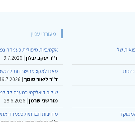
מעוררי עניין
פואית של
אקטיביות טיפולית כעמדה נפש
ד"ר יעקב יבלון
|
9.7.2026
נהגות
מאגו לאקו: מהישרדות להגשמ
ד"ר ליאור סומך
|
19.7.2026
שילוב דיאלקטי כמענה לדילמ
מור שני שרמן
|
28.6.2026
הממוקד
מחויבות חברתית כעמדה אתית
ד"ר יהונתן דבש ומאיה פרבר