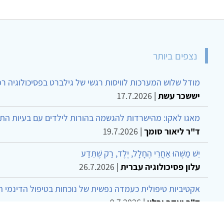
נצפים ביותר
מודל שלוש המערכות לוויסות רגשי של גילברט בפסיכולוגיה ר
יששכר עשת
|
17.7.2026
מאגו לאקו: מהישרדות להגשמה בהורות לילדים עם בעיות הת
ד"ר ליאור סומך
|
19.7.2026
יֵשׁ מַשֶּׁהוּ אַחֲרֵי הֶחָלָל, יֶלֶד, רַק שֶׁתֵּדַע
עלון פסיכולוגיה עברית
|
26.7.2026
אקטיביות טיפולית כעמדה נפשית של נוכחות בטיפול הדינמי 
ד"ר יעקב יבלון
|
9.7.2026