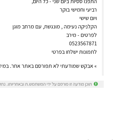
התפנו ססיות ביום שני - כל היום,
רביעי וחמישי בוקר
ויום שישי
הקלניקה נעימה , מונגשת, עם מרחב מוגן
לפרטים - מירב
0523567871
לתמונות ישלחו בפרטי
» אבקש שמודעתי לא תפורסם באתר אחר. במיד
תוכן מודעה זו פורסם על ידי המשתמש.ת ובאחריותו. נתק