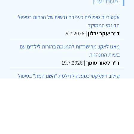
מעוררי עניין
אקטיביות טיפולית כעמדה נפשית של נוכחות בטיפול
הדינמי הממוקד
ד"ר יעקב יבלון
|
9.7.2026
מאגו לאקו: מהישרדות להגשמה בהורות לילדים עם
בעיות התנהגות
ד"ר ליאור סומך
|
19.7.2026
שילוב דיאלקטי כמענה לדילמת "השם המת" בטיפול
בטרנסג'נדרים
מור שני שרמן
|
28.6.2026
מחויבות חברתית כעמדה אתית-טיפולית: שרטוט
מחדש של גבולות המקצוע
ד"ר יהונתן דבש ומאיה פרבר
|
26.6.2026