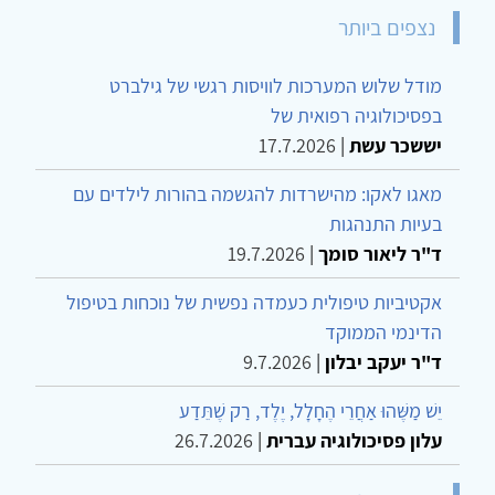
נצפים ביותר
מודל שלוש המערכות לוויסות רגשי של גילברט
בפסיכולוגיה רפואית של
יששכר עשת
|
17.7.2026
מאגו לאקו: מהישרדות להגשמה בהורות לילדים עם
בעיות התנהגות
ד"ר ליאור סומך
|
19.7.2026
אקטיביות טיפולית כעמדה נפשית של נוכחות בטיפול
הדינמי הממוקד
ד"ר יעקב יבלון
|
9.7.2026
יֵשׁ מַשֶּׁהוּ אַחֲרֵי הֶחָלָל, יֶלֶד, רַק שֶׁתֵּדַע
עלון פסיכולוגיה עברית
|
26.7.2026