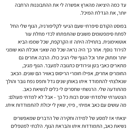
עד כמה היציאה מהארץ אפשרה לי את ההתבוננות הרחבה
יותר, את הגדלת המיכל.
בפוסט הקודם סיפרתי שעם הגיעי לקליפורניה, הגוף שלי החל
לפתח סימפטומים משונים שהתפתחו לכדי מחלת עור
אוטואימונית. בתחילה היתה זו הקרקפת, שכל שמפו הביא
לגירוד נוסף. אחר כך היה נראה שכל מה שאני אוכלת הוא שומני
יותר ומתוק יותר וכל הגוף שלי הגיב כולו. הרבה אחרים גם
מתארים כאבי בטן וגירודים כתגובה למעבר. הגוף מגיב,
החומרים אחרים, אפילו חומרי הריסוס באוויר הם שונים. הכאב
שנאלצתי להתמודד איתו באותן שנים גדל ותפס נפח גובר והולך
מהתודעה שלי. הרגשתי שחסרים לי כלים לנשיאת כאב.
הצטערתי שלמדתי שנים רבות כל כך - אבל לא למדתי מעולם:
מה עושים עם כאב אמיתי , פיזי, שאין לי יכולת להתמודדות איתו.
יצאתי אז למסע של למידה וחקירה של הדברים שמאפשרים
נשיאת כאב, התמודדות איתו והבראת הגוף. הלכתי למטפלים