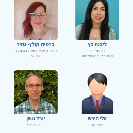
ליבנה כץ
כרמית קולץ- נהיר
פסיכולוגית
מוסמכת (M.A) בטיפול באמצעות
מורשה לעסוק בהיפנוזה
אמנויות
אלי הירש
יובל גושן
פסיכולוג
עובד סוציאלי