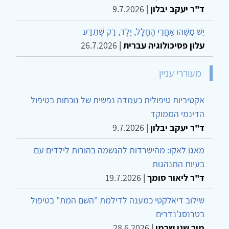
ד"ר יעקב יבלון
|
9.7.2026
יֵשׁ מַשֶּׁהוּ אַחֲרֵי הֶחָלָל, יֶלֶד, רַק שֶׁתֵּדַע
עלון פסיכולוגיה עברית
|
26.7.2026
מעוררי עניין
אקטיביות טיפולית כעמדה נפשית של נוכחות בטיפול
הדינמי הממוקד
ד"ר יעקב יבלון
|
9.7.2026
מאגו לאקו: מהישרדות להגשמה בהורות לילדים עם
בעיות התנהגות
ד"ר ליאור סומך
|
19.7.2026
שילוב דיאלקטי כמענה לדילמת "השם המת" בטיפול
בטרנסג'נדרים
מור שני שרמן
|
28.6.2026