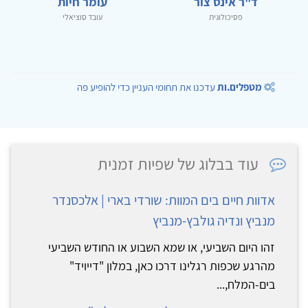
ד"ר אינס צור
עומר חיות
פסיכולוגית
עובד סוציאלי
מטפלים.ות
עדכנו את תחומי העניין כדי להופיע פה
עוד בבלוג של שפיות זמנית
אדוות חיים בים המוות: שורדי בארי | אלכסנדר
מנביץ ונדיה גולבץ-מנביץ
זהו היום השביעי, או שמא השבוע או החודש השביעי
מהרגע שכפות רגלינו דרכו כאן, במלון "דייויד"
בים-המלח,...