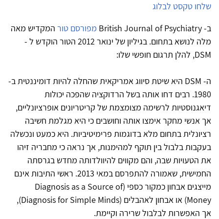
שלחו טקסט לבלוג
ב- British Journal of Psychiatry
מפורסם טור
המקדיש מאה
מלה לנושא בתחום. בגיליון של ינואר 2012 הטור הוקדש ל -
DSM, להלן תרגום חופשי שלו:
ה- DSM היא שיטת סיווג אמריקאית שהחלה להיות דומיננטית ב-
1980. רבים דחו אותה בשל הרדוקציה שהפכה יכולות
דיאגנוסטיות לרשימה מצומצמת של קריטריונים אופרציונליים,
אך אנשי מחקר אימצו אותה וחושבים כי היא מגלמת חשיבה
רציונלית בתחום מלא בדוגמות פרימיטיביות. היא כמעט ונכשלה
בעקבות בלבול בין תוקף למהימנות, אך נראה כי מחבריה זיהו
את הטעויות שבה, והם מקווים להיוולדותה מחדש בגרסתה
החמישית, שאמורה להתפרסם במאי 2013. ראשי התיבות אינם
מייצגים אבחון כמקור כספי (Diagnosis as a Source of
Money) או אבחון לאהבלים (Diagnosis for Simple Minds),
אך האפשרות לבלבול שרירה וקיימת.