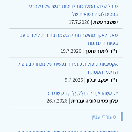
מודל שלוש המערכות לוויסות רגשי של גילברט
בפסיכולוגיה רפואית של
יששכר עשת
|
17.7.2026
מאגו לאקו: מהישרדות להגשמה בהורות לילדים עם
בעיות התנהגות
ד"ר ליאור סומך
|
19.7.2026
אקטיביות טיפולית כעמדה נפשית של נוכחות בטיפול
הדינמי הממוקד
ד"ר יעקב יבלון
|
9.7.2026
יֵשׁ מַשֶּׁהוּ אַחֲרֵי הֶחָלָל, יֶלֶד, רַק שֶׁתֵּדַע
עלון פסיכולוגיה עברית
|
26.7.2026
מעוררי עניין