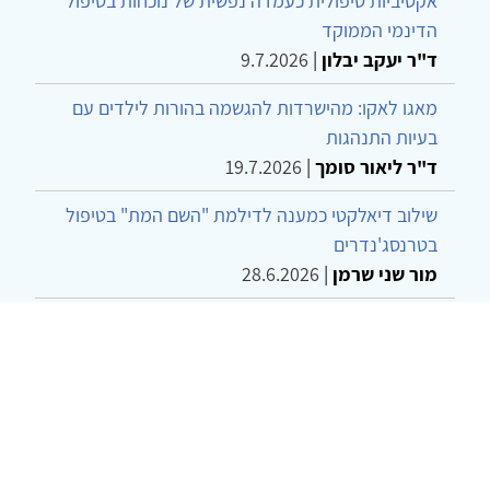
אקטיביות טיפולית כעמדה נפשית של נוכחות בטיפול
הדינמי הממוקד
ד"ר יעקב יבלון
|
9.7.2026
מאגו לאקו: מהישרדות להגשמה בהורות לילדים עם
בעיות התנהגות
ד"ר ליאור סומך
|
19.7.2026
שילוב דיאלקטי כמענה לדילמת "השם המת" בטיפול
בטרנסג'נדרים
מור שני שרמן
|
28.6.2026
מחויבות חברתית כעמדה אתית-טיפולית: שרטוט
מחדש של גבולות המקצוע
ד"ר יהונתן דבש ומאיה פרבר
|
26.6.2026