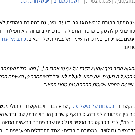
הרשמו כמנויים
|
שלחו טקסט
ג מפתח בתורת הנפש מאז פרויד ועד ימינו; גם במסורת היהודית לא
יפורים ניתן לה מקום מרכזי. התפילה המרכזית ביום זה היא תפילת הוו
עמים באריכות, ובמרכזה רשימה אלפביתית של חטאים.
כותב אליעזר 
פורים:
וטא הכיר בכך שחטא וקיבל על עצמו אחריות [...] הוא יכול להשתחר
שהמעלים מעצמו את חטאו לעולם לא יוכל להשתחרר מן האשמה הכפ
– אשמת החטא ואשמת ההסתתרות מפני חטאו."
בהקשר זה
בטענות של מישל פוקו
, שראה בווידוי בהקשרו הקתולי מכשיר
ח בין המתוודה למוודה. פוקו אף קישר בין הווידוי הדתי, שבו נדרש ה
"ה-כול", לבין הפרקטיקה הפסיכואנליטית שהתפתחה בראשית המאה 
רלבנטיים גם לווידוי במסורת היהודית? אחד ההבדלים המעניינים בין 