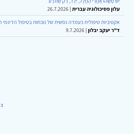
יֵשׁ מַשֶּׁהוּ אַחֲרֵי הֶחָלָל, יֶלֶד, רַק שֶׁתֵּדַע
עלון פסיכולוגיה עברית
|
26.7.2026
אקטיביות טיפולית כעמדה נפשית של נוכחות בטיפול הדינמי 
ד"ר יעקב יבלון
|
9.7.2026
צר