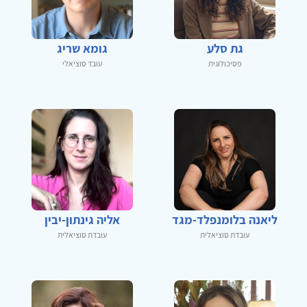
גת סלע
גומא שריג
פסיכולוגית
עובד סוציאלי
ליאנה בלומנפלד-מגד
אליה גינתון-יבין
עובדת סוציאלית
עובדת סוציאלית