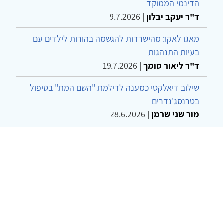
הדינמי הממוקד
ד"ר יעקב יבלון
|
9.7.2026
מאגו לאקו: מהישרדות להגשמה בהורות לילדים עם
בעיות התנהגות
ד"ר ליאור סומך
|
19.7.2026
שילוב דיאלקטי כמענה לדילמת "השם המת" בטיפול
בטרנסג'נדרים
מור שני שרמן
|
28.6.2026
מחויבות חברתית כעמדה אתית-טיפולית: שרטוט
מחדש של גבולות המקצוע
ד"ר יהונתן דבש ומאיה פרבר
|
26.6.2026