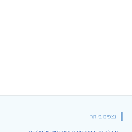
נצפים ביותר
מודל שלוש המערכות לוויסות רגשי של גילברט