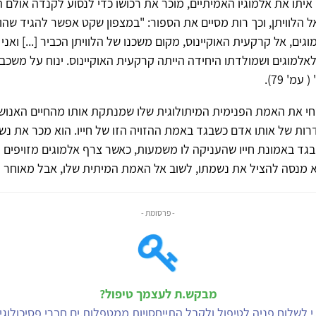
 איתו את אלמוגיו האמיתיים, מוכר את רכושו כדי לנסוע לקנדה אולם
אל הלוויתן, וכך רות מסיים את הספור: "במצפון שקט אפשר להגיד שה
ים, אל קרקעית האוקיינוס, מקום משכנו של הלוויתן הכביר [...] ואני
לאלמוגים ושמולדתו היחידה הייתה קרקעית האוקיינוס. ינוח על משכבו 
מ' 79).
י את האמת הפנימית המיתולוגית שלו שמנתקת אותו מהחיים האנוש
ת של אותו אדם כשבגד באמת ההזויה הזו של חייו. הוא מכר את נש
ובגד באמונת חייו שהעניקה לו משמעות, כאשר צרף אלמוגים מזויפים 
 מנסה להציל את נשמתו, לשוב אל האמת המיתית שלו, אבל מאוחר מ
- פרסומת -
מבקש.ת לעצמך טיפול?
י לשלוח פניה לטיפול ולקבל התייחסויות ממטפלות.ים חברי פסיכולוג