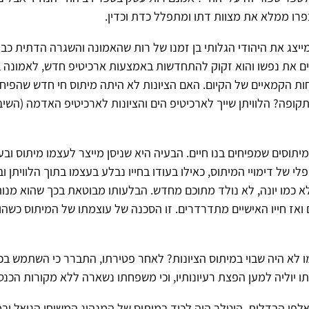
כפרו ממלא את מצוות דתו ומתפלל כדת וכדין.
מייצג את היהודי הגלותי בן זמנו של רות שהאמונה והשגרה הדתית כב
נים את נפשו והוא זקוק להתחדשות באמצעות ארכיטיפ חדש, לאמונה 
וחות הקמאיים של הקיום. האם הציונות לא היתה מיתוס חי חדש שהפיח ח
קופה? הלוויתן שייך לארכיטיפ הים והציונות לארכיטיפ האדמה (הש
מיתוסים שמפיחים בנו חיים. הבעיה היא שניסן מייצר לעצמו מיתוס ובע
 של דימויי המיתוס, כאילו בעודו בחייו נבלע בעצמו בתוך הלוויתן וב
א כמו יונה, לא נולד מתוכם מחדש. הבלעותו מבוטאת בכך שהוא מנו
ואז חייו האישיים מתדרדרים. זו הסכנה של עוצמתו של המיתוס כשהו
לא היה שבוי במיתוס הציונות? לאחר פטירתו, התברר כי השתמש בכ
ו יוליה למען הפצת רעיונותיו, וכי משפחתו נשארה ללא מקורות הכנס
אלפי הבדלות, היטלר היה לכוד במיתוס של המנהיג המשיחי הגואל וב