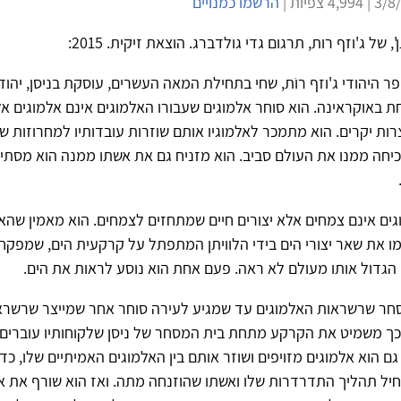
הרשמו כמנויים
, של ג'וזף רות, תרגום גדי גולדברג. הוצאת זיקית. 2015:
ר היהודי ג'וזף רוֹת, שחי בתחילת המאה העשרים, עוסקת בניסן, יהודי
ת באוקראינה. הוא סוחר אלמוגים שעבורו האלמוגים אינם אלמוגים אלא
ות יקרים. הוא מתמכר לאלמוגיו אותם שוזרות עובדותיו למחרוזות ש
ה ממנו את העולם סביב. הוא מזניח גם את אשתו ממנה הוא מסתייג 
ים אינם צמחים אלא יצורים חיים שמתחזים לצמחים. הוא מאמין שהאל
ו את שאר יצורי הים בידי הלוויתן המתפתל על קרקעית הים, שמפקח 
הגדול אותו מעולם לא ראה. פעם אחת הוא נוסע לראות את הים.
סחר שרשראות האלמוגים עד שמגיע לעירה סוחר אחר שמייצר שרשרא
 וכך משמיט את הקרקע מתחת בית המסחר של ניסן שלקוחותיו עוברים
 גם הוא אלמוגים מזויפים ושוזר אותם בין האלמוגים האמיתיים שלו, כד
יל תהליך התדרדרות שלו ואשתו שהוזנחה מתה. ואז הוא שורף את אל