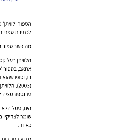
הספור 'לוויתן'
לכתיבת ספרי תו
מה פשר ספור הל
הלוויתן בעל קס
אחאב, בספור 'מ
בו, וסופו שהוא 
(2003), הל
טרנספורמציה לק
הים, סמל הלא מ
שומר לצדיקיו ב
כאחד.
מדוע בחר רות ל