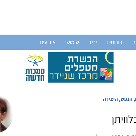
ת
פורומים
יריד
שימושי
אירועים
 הנפש, היצירה
וויתן