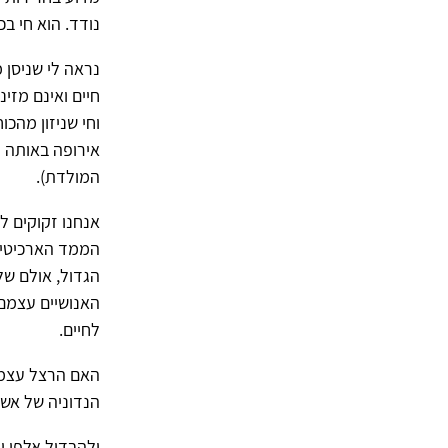
נודד. הוא חי ב
נראה לי שניסן 
חיים ואינם מזי
וחי שניזון מהכ
אירופה באותה ת
המולדת).
אנחנו זקוקים ל
הממד הארכיטיפלי
הגדול, אולם של
האנושיים עצמם 
לחיים.
האם הרצל עצמו 
הנדוניה של אשת
ולהבדיל אלפי ו