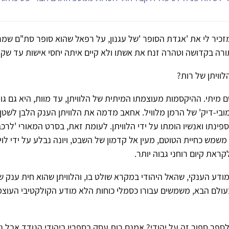
 מזכיר לי את 'אגדת הסופר 'של עגנון, על רפאל שהוא סופר סת"ם שמ
רה בקדושה וטהרה זנח את אשתו ולא קיים איתה יחסי אישות עד שק
וויתן של רות?
ם מיתי. ההיקסמות מעוצמתו המיתית של הלוויתן, עד מוות, היא גם גו
ובי-דיק' של הרמן מלוויל. אחאב מדמה את הלוויתן הענק הלבן לשטן
וספינתו ואנשיו הומתו על ידי הלוויתן. לעומת זאת, בסרט המאורי 'לרכב
וויתן משמש כחיית הטוטם, מעין אל קדמון של השבט, ויונה נבלע על ידי לוי
ראת קיום רוחני גבוה יותר.
ודע הענקי, שהאל היהודי במקרא שולט בו, והלוויתן שהוא חית ענק 
עולם הבא, משמשים עבורו כסמלי כוחות הלא מודע הקולקטיבי העוצמת
ספר ספור זה על יהודי? אמנם רות עסק בספריו ביהודי הנודד אבל ניסן