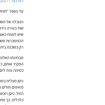
רות נצר
| 3/8/2017 | 4,994 צפיות |
על הספר 'לוויתן'
הנובלה של הסופ
שחי בעירה נידח
שיש לטפח כאוצר
ההתמכרות משכיח
רק כסוכנת בית.
מבחינתו האלמוג
הפקיד אותם, כמ
כמיהה עזה לים 
ניסן מצליח במ
מזויפים וזולים
הזול. ניסן רוכש
כלכלית. כך מתח