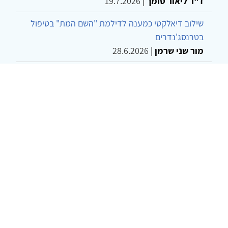
ד"ר ליאור סומך
|
19.7.2026
שילוב דיאלקטי כמענה לדילמת "השם המת" בטיפול
בטרנסג'נדרים
מור שני שרמן
|
28.6.2026
מחויבות חברתית כעמדה אתית-טיפולית: שרטוט
מחדש של גבולות המקצוע
ד"ר יהונתן דבש ומאיה פרבר
|
26.6.2026
© 2002-2026 כל הזכויות שמורות