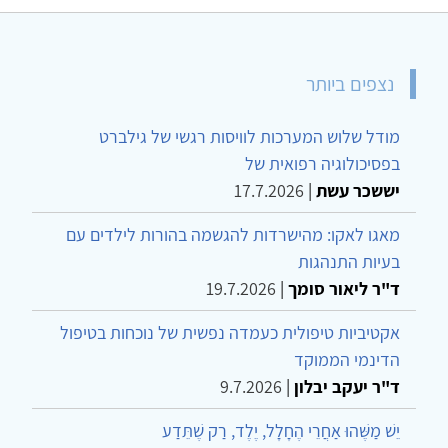
נצפים ביותר
מודל שלוש המערכות לוויסות רגשי של גילברט
בפסיכולוגיה רפואית של
יששכר עשת
|
17.7.2026
מאגו לאקו: מהישרדות להגשמה בהורות לילדים עם
בעיות התנהגות
ד"ר ליאור סומך
|
19.7.2026
אקטיביות טיפולית כעמדה נפשית של נוכחות בטיפול
הדינמי הממוקד
ד"ר יעקב יבלון
|
9.7.2026
יֵשׁ מַשֶּׁהוּ אַחֲרֵי הֶחָלָל, יֶלֶד, רַק שֶׁתֵּדַע