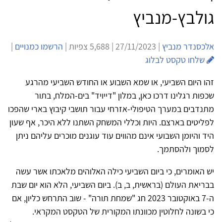
גולבץ-מנביץ
אלכסנדר מנביץ
| 27/11/2023 | 5,688 צפיות |
הרשמו כמנויים
|
שלחו טקסט לבלוג
זהו היום השביעי, או שמא השבוע או החודש השביעי מהרגע
שכפות רגלינו דרכו כאן, במלון "דייויד" בים-המלח, בתור
מתנדבים במערך הטיפולי-אזרחי עבור תושבי קיבוץ בארי שהפכו
לפליטים בארצם. היות וכללי המשחק השתנו ללא היכר, אף שעון
היד והיומן השבועי אינם מהווים עוד עוגנים מוכרים עליהם ניתן
לסמוך ולהסתמך.
יש האומרים, כי ביום השביעי כילה האלוהים מלאכתו אשר עשה
בבריאת העולם (בראשית, ב, ב). ביום השביעי, הלא הוא יום שבת
ה-7 באוקטובר 2023 חג "שמחת תורה" - שוב התרחש כליון, אם
כי בשונה לחלוטין מכוונתו המקורית של הטקסט המקראי.