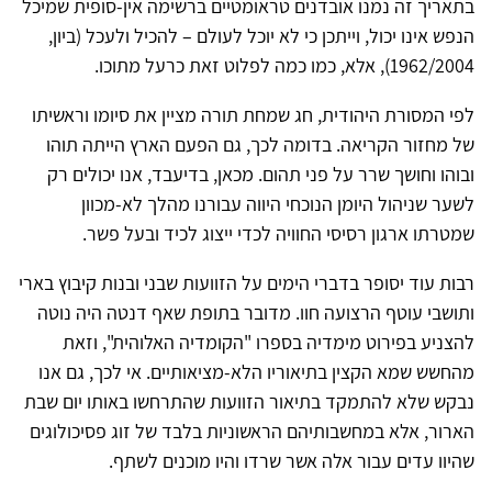
בתאריך זה נמנו אובדנים טראומטיים ברשימה אין-סופית שמיכל
הנפש אינו יכול, וייתכן כי לא יוכל לעולם – להכיל ולעכל (ביון,
1962/2004), אלא, כמו כמה לפלוט זאת כרעל מתוכו.
לפי המסורת היהודית, חג שמחת תורה מציין את סיומו וראשיתו
של מחזור הקריאה. בדומה לכך, גם הפעם הארץ הייתה תוהו
ובוהו וחושך שרר על פני תהום. מכאן, בדיעבד, אנו יכולים רק
לשער שניהול היומן הנוכחי היווה עבורנו מהלך לא-מכוון
שמטרתו ארגון רסיסי החוויה לכדי ייצוג לכיד ובעל פשר.
רבות עוד יסופר בדברי הימים על הזוועות שבני ובנות קיבוץ בארי
ותושבי עוטף הרצועה חוו. מדובר בתופת שאף דנטה היה נוטה
להצניע בפירוט מימדיה בספרו "הקומדיה האלוהית", וזאת
מהחשש שמא הקצין בתיאוריו הלא-מציאותיים. אי לכך, גם אנו
נבקש שלא להתמקד בתיאור הזוועות שהתרחשו באותו יום שבת
הארור, אלא במחשבותיהם הראשוניות בלבד של זוג פסיכולוגים
שהיוו עדים עבור אלה אשר שרדו והיו מוכנים לשתף.