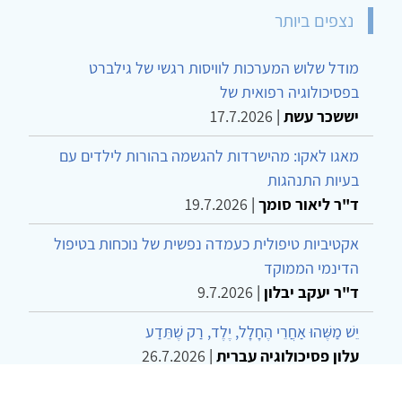
נצפים ביותר
מודל שלוש המערכות לוויסות רגשי של גילברט
בפסיכולוגיה רפואית של
יששכר עשת
|
17.7.2026
מאגו לאקו: מהישרדות להגשמה בהורות לילדים עם
בעיות התנהגות
ד"ר ליאור סומך
|
19.7.2026
אקטיביות טיפולית כעמדה נפשית של נוכחות בטיפול
הדינמי הממוקד
ד"ר יעקב יבלון
|
9.7.2026
יֵשׁ מַשֶּׁהוּ אַחֲרֵי הֶחָלָל, יֶלֶד, רַק שֶׁתֵּדַע
עלון פסיכולוגיה עברית
|
26.7.2026