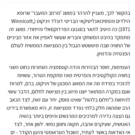
בהקשר לכך, מעניין להרהר במושג 'מרחב המעבר' שרופא
הילדים והפסיכואנליטיקאי הבריטי דונלד ויניקוט (Winnicott,
1971) כה היטיב לתאר בסגנונו הפרדוקסאלי והייחודי. מושג זה
מתמקד בהיבט המשחקי והבריא שעשוי לאפיין את אזור הביניים
של החוויה שבה מיטשטש הגבול בין המציאות הממשית לעולם
הפנטזיה והדמיון.
העמימות, חוסר הבהירות והדה-קונספציה השזורות כחוט השני
בחוויה הקולקטיבית והפרטית מאז מתקפת הטרור, עשויות
להזכיר במידת מה את המושג המכונן של ויניקוט. ברם, למרות
שגם במקרה המתואר ישנו מיזוג בין מציאות לחלום, הדבר עשוי
להיחוות כ"חלום בלהות" שאינו פוסק. יחד עם זאת, לצד הכאב
הרב שמהווה חלק בלתי נפרד ממציאות זו, היא מאפשרת בידינו
גם הצצה נדירה למרכיבים המרגשים והיפים ביותר בהוויה
האנושית, שעיקרם אהבה, תקווה וחוסן נפשי. לשון אחר, לצד
אי-הוודאות באשר לעתיד, השכול הטראומטי והיגון הקודר - ים