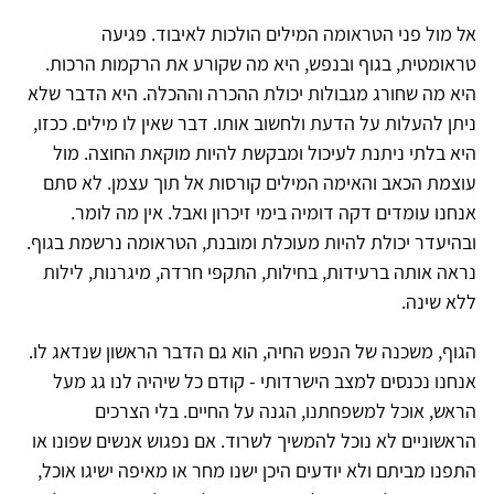
אל מול פני הטראומה המילים הולכות לאיבוד. פגיעה
טראומטית, בגוף ובנפש, היא מה שקורע את הרקמות הרכות.
היא מה שחורג מגבולות יכולת ההכרה וההכלה. היא הדבר שלא
ניתן להעלות על הדעת ולחשוב אותו. דבר שאין לו מילים. ככזו,
היא בלתי ניתנת לעיכול ומבקשת להיות מוקאת החוצה. מול
עוצמת הכאב והאימה המילים קורסות אל תוך עצמן. לא סתם
אנחנו עומדים דקה דומיה בימי זיכרון ואבל. אין מה לומר.
ובהיעדר יכולת להיות מעוכלת ומובנת, הטראומה נרשמת בגוף.
נראה אותה ברעידות, בחילות, התקפי חרדה, מיגרנות, לילות
ללא שינה.
הגוף, משכנה של הנפש החיה, הוא גם הדבר הראשון שנדאג לו.
אנחנו נכנסים למצב הישרדותי - קודם כל שיהיה לנו גג מעל
הראש, אוכל למשפחתנו, הגנה על החיים. בלי הצרכים
הראשוניים לא נוכל להמשיך לשרוד. אם נפגוש אנשים שפונו או
התפנו מביתם ולא יודעים היכן ישנו מחר או מאיפה ישיגו אוכל,