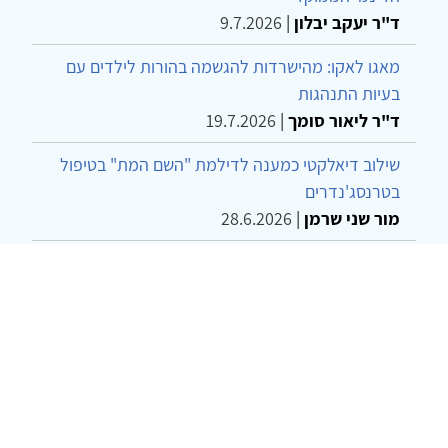
ד"ר יעקב יבלון
|
9.7.2026
מאגו לאקו: מהישרדות להגשמה בהורות לילדים עם
בעיות התנהגות
ד"ר ליאור סומך
|
19.7.2026
שילוב דיאלקטי כמענה לדילמת "השם המת" בטיפול
בטרנסג'נדרים
מור שני שרמן
|
28.6.2026
מחויבות חברתית כעמדה אתית-טיפולית: שרטוט
מחדש של גבולות המקצוע
ד"ר יהונתן דבש ומאיה פרבר
|
26.6.2026