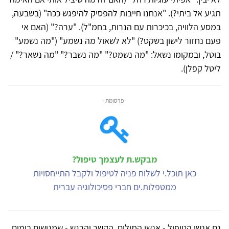
תגיע אל ביתי?). "אנחנו חייבות להפסיק להיפגש ככה" (בשבעה,
במסע הלוויה, בכיכרות עם הנרות, בחמ"ל). "ערה?" (האם אי
פעם נחזור לישון בשקט?) "לא לשאול מה נשמע" ("מה נשמע"
בוטל, ובמקומו נשאל: "מה נשמט?" "מה נשבר?" "מה נשאר?" /
ליטל קפלן).
- פרסומת -
מבקש.ת לעצמך טיפול?
כאן תוכל.י לשלוח פניה לטיפול ולקבל התייחסויות
ממטפלות.ים חברי פסיכולוגיה עברית
גם אנשי הטיפול - אנשי המילים, הקשר והרגש - שמגישים בימים