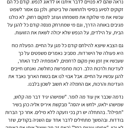
נראה שהם לא פנויים לדבר איתנו או לדאוג לנפש. קודם כל הם
זקוקים לסיוע בסיסי ולתחושה של ביטחון. ולכן גם אסור לשפוט
עכשיו את מי שלוקח את משפחתו ועוזב למקום רחוק. לא כולנו
מגיבים באותה הדרך, וגם מי שמתרחק מנסה קודם כל להגן על
הבית, על הילדים, על הנפש שלא יכולה לשאת את הזוועות.
גם הצבא שיוצא להילחם קודם כל מגן על החיים. הפעלת כוח
היא פעולה של הישרדות. מסביב נאמרים משפטים על כך
שעכשיו אין זמן ואין מקום לרחמים, לאמפתיה לצד האחר,
לעדינות ולרכות הלב. רכות מתפרשת כחולשה. ואנחנו חייבים
להגן עכשיו על החיים. אבל אבוי לנו אם בטווח הארוך נאבד את
העדינות והרכות, אם החמלה לא תשוב לשכון בלבנו.
נדמה שכבר אין עוד מה לומר. "שמישהו יגיד דבר מה קלוש,
שמישהו ילאט, ילחש או יהסה" מבקשת איריס אליה כהן בשיר
"תפילה". בהתחלה יש רק בכי וזעקה ללא מילים. אחר כך הברות
בודדות. ובהמשך מתחילים לדבר אחד עם השניה בקודים, שזר
לא יבין. "אפיתי עוגיות רחל" (האם זה מה שיציל אותי אם האימה