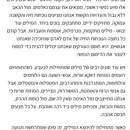
אלו סיוע נפשי ראשוני, מוצאים את עצמם נאלמים. מול הכאב
ללא גבול והעדויות הקשות אנחנו מציעים נוכחות חיה והקשבה
עמוקה. מחזיקים ידיים. מתחבקים. בוכים ביחד. המילים עוד
יבואו - מילים מתקפות, מנרמלות, אוספות ומעבדות. אבל קודם
כל נחוצה הנוכחות החיה של אדם לאדם שמזכירה שאנחנו
אנושיים. היא חוסם העורקים שאנחנו יכולים להניח כדי לנסות
לעצור את הדימום הנפשי.
ויש עוד סוגים רבים של מילים שמתחילות לבעבע. כשהתותחים
רועמים המוזות דווקא שרות. אנשי השעה הם הלוחמים
והלוחמות, המתנדבות והמתנדבים, המטפלות והמטפלים. אבל
גם אנשי הרוח והאומנות, המשוררות, הציירים. המוזות שרות כי
אנחנו מתייצבים מול האימה שאין לה שם, מול כוחות ההרס,
המוות והבזות, ומניחים מילים ביד רכה ואוהבת. על כל פצעים
תכסה אהבה.
כאשר מתחילות להימצא המילים, זה סימן שמתרחשת תנועה