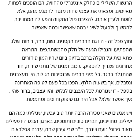
הרגשות השליליים כחלק אינטגרלי מהחוויה, הם הופכים לפחות
מאיימים, ומצאתי את עצמי פחות מנסה להמנע מהם, אלא
לווסת ולעדן אותם. להציבם מול התקווה והפעולה המחוייבת
להמשיך ולפעול לשינוי במה שאפשר וכמה שאפשר.
וחוץ מכל זה - היו גם הדברים הקטנים. גשם, ברד, רוחות ושלג
שהפתיעו והגבילו הגעה של חלק מהמשתתפים. התראה
פתאומית על תקלה ברכב בדיוק ביום שהיו המון סידורים
אחרונים שצריך להספיק. עיכוב זמנים של נותני שירות, חור
שהתגלה בבגד. כל מיני דברים שבנסיבות רגילות היו מעצבנים
ונסבלים, אך בשעות הלחץ, הפכו בכל פעם לטיפה האחרונה
בספל - זו שגורמת לכל העצבים לגלוש. והיו עצבים, ברור שהיו.
איך אפשר שלא? אבל היה גם סיפוק וחיוכים ומחמאות.
ויש אנשים שאני מכירה הרבה יותר טוב עכשיו, שגיליתי כמה הם
יעילים, מחוייבים, חברים טובים ותומכים. בארגון הכנס היו פעילים
מאוד פרופ' נועם ויינבך, ד"ר שרי עירון שדה, עדנה אפלבאום