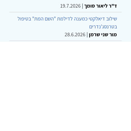
ד"ר ליאור סומך
|
19.7.2026
שילוב דיאלקטי כמענה לדילמת "השם המת" בטיפול
בטרנסג'נדרים
מור שני שרמן
|
28.6.2026
מחויבות חברתית כעמדה אתית-טיפולית: שרטוט
מחדש של גבולות המקצוע
ד"ר יהונתן דבש ומאיה פרבר
|
26.6.2026
© 2002-2026 כל הזכויות שמורות