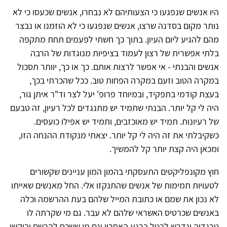
היו אנשים שנפגעו כי הצעותיהם לא נבחרו, אנשים שכעסו כי לא
נותר מקום בסדנה שרצו, אנשים שנפגעו כי לא הוזמנו או נבצר
מהם להגיע ליום העיון. בתוך כך חשתי לפעמים תחת מתקפה
בלתי אפשרית של רצון לעמוד בציפיות מנוגדות של הרבה
אנשים והבנתי - אי אפשר לרצות אותם. כך או כך, יוותר תסכול
במקרה הטוב וזעם במקרה הפחות טוב. ככל שהכרתי בכך,
בעצת קודמי בתפקיד, ובמיוחד פרופ' יעל לצר וד"ר איתן גור,
היה לי קל יותר. הבנתי שתמיד יש מתנגדים לכל רעיון, זה טבעם
של רעיונות. תמיד יש מאוכזבים, ותמיד יש אפילו כועסים.
כשקיבלתי את זה היה לי קל יותר. יצאתי מנקודת ההנחה הזו,
ומכאן היה קצת יותר קל להמשיך.
חוץ מקונפליקטים התעסקתי בהמון המון עניינים שקשורים
לטעויות תמימות של אנשים שהתנקזו אלי. החל מאנשים שאייתו
לא נכון את שמם או כתובת המייל שלהם בעת ההרשמה וכלה
באנשים שכרטיס האשראי שלהם לא עבר. גם מי שקרתה לו
טרגדיה ונדרש לבטל ברגע האחרון וגם מי ששכח להרשם וביקשו