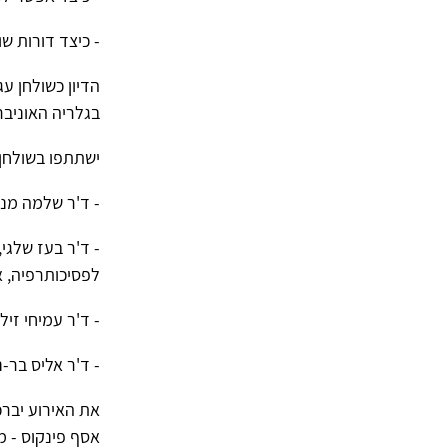
- כיצד דורות ש
הדיון כשולחן ע
בגלריה האוניבר
ישתתפו בשולחן 
- ד'ר שלמה מנד
- ד'ר בעז שלגי
לפסיכותרפיה, א
- ד'ר עמיחי זי
- ד'ר אליס בר-נ
את האירוע יברכו
אסף פינקוס - מ