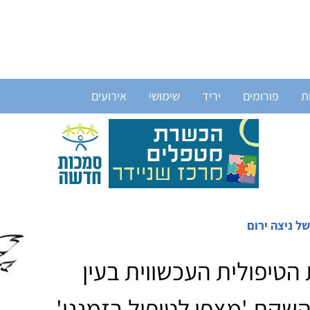
ת
פורומים
יריד
שימושי
אירועים
ל ניצה ירום
הטיפולית העכשווית בעין
השקת 'מצפן לטיפול בזמננו'