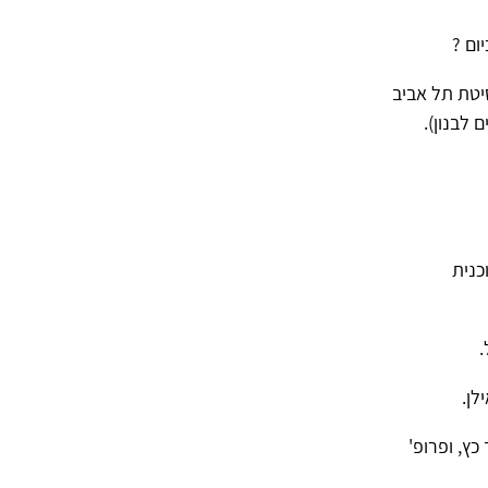
ום ?
יטת תל אביב
לבנון).
כנית
.
לן.
כץ, ופרופ'