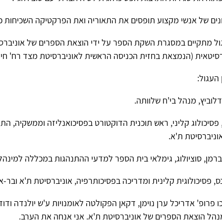
ונים של אנשי מקצוע תופסים את התאוריה ואת הפרקטיקה השכיחות כי
גול מתקיים במסגרת השקת הספר על ידי הוצאת הספרים של אוניברס
סיטאית (הנמצאת בחזית הכניסה הראשית לאוניברסיטת מצד רח' חיים 
העגול:
לוביץ, מנהל בי'ח שלוותה.
, פסיכולוג קליני, ראש תוכנית הדוקטורט בפסיכואנליזה וממשקיה, התו
וניברסיטת ת'א.
לברמן, סוציולוג, גימלאי בית הספר למדעי ההתנהגות במכללה למינהל
ס, פסיכולוגית קלינית ומדריכה בפסיכותרפיה, אוניברסיטת ת'א ובר-אי
 פרופ' אדריכל ערן נוימן, דקאן הפקולטה לאומנויות ע'ש יולנדה ודוד 
נהל הוצאת הספרים של אוניברסיטת ת'א. אני אנחה את הערב.