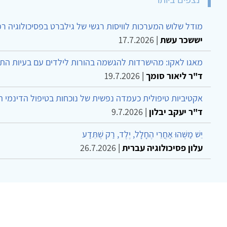
מודל שלוש המערכות לוויסות רגשי של גילברט בפסיכולוגיה ר
יששכר עשת
|
17.7.2026
מאגו לאקו: מהישרדות להגשמה בהורות לילדים עם בעיות הת
ד"ר ליאור סומך
|
19.7.2026
אקטיביות טיפולית כעמדה נפשית של נוכחות בטיפול הדינמי 
ד"ר יעקב יבלון
|
9.7.2026
יֵשׁ מַשֶּׁהוּ אַחֲרֵי הֶחָלָל, יֶלֶד, רַק שֶׁתֵּדַע
עלון פסיכולוגיה עברית
|
26.7.2026