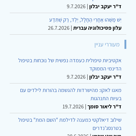
ד"ר יעקב יבלון
|
9.7.2026
יֵשׁ מַשֶּׁהוּ אַחֲרֵי הֶחָלָל, יֶלֶד, רַק שֶׁתֵּדַע
עלון פסיכולוגיה עברית
|
26.7.2026
מעוררי עניין
אקטיביות טיפולית כעמדה נפשית של נוכחות בטיפול
הדינמי הממוקד
ד"ר יעקב יבלון
|
9.7.2026
מאגו לאקו: מהישרדות להגשמה בהורות לילדים עם
בעיות התנהגות
ד"ר ליאור סומך
|
19.7.2026
שילוב דיאלקטי כמענה לדילמת "השם המת" בטיפול
בטרנסג'נדרים