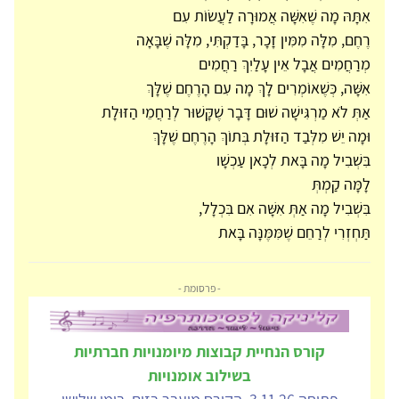
אִתָּהּ מָה שֶׁאִשָּׁה אֲמוּרָה לַעֲשׂוֹת עִם
רֶחֶם, מִלָּה מִמִּין זָכָר, בָּדַקְתִּי, מִלָּה שֶׁבָּאָה
מְרַחֲמִים אֲבָל אֵין עָלַיִךְ רַחֲמִים
אִשָּׁה, כְּשֶׁאוֹמְרִים לָךְ מָה עִם הָרֶחֶם שֶׁלָּךְ
אַתְּ לֹא מַרְגִּישָׁה שׁוּם דָּבָר שֶׁקָּשׁוּר לְרַחֲמֵי הַזּוּלָת
וּמָה יֵשׁ מִלְּבַד הַזּוּלָת בְּתוֹךְ הָרֶחֶם שֶׁלָּךְ
בִּשְׁבִיל מָה בָּאת לְכָאן עַכְשָׁו
לָמָּה קַמְתְּ
בִּשְׁבִיל מָה אַתְּ אִשָּׁה אִם בִּכְלָל,
תַּחְזְרִי לְרַחֵם שֶׁמִּמֶּנָּה בָּאת
- פרסומת -
קורס הנחיית קבוצות מיומנויות חברתיות
בשילוב אומנויות