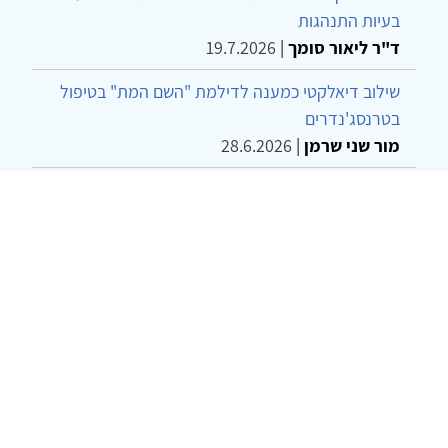
בעיות התנהגות
ד"ר ליאור סומך
|
19.7.2026
שילוב דיאלקטי כמענה לדילמת "השם המת" בטיפול
בטרנסג'נדרים
מור שני שרמן
|
28.6.2026
מחויבות חברתית כעמדה אתית-טיפולית: שרטוט
מחדש של גבולות המקצוע
ד"ר יהונתן דבש ומאיה פרבר
|
26.6.2026