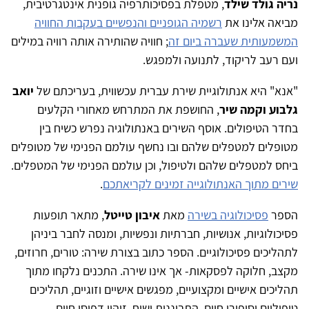
נריה גולד שילד
, מטפלת בפסיכותרפיה גופנית אינטגרטיבית,
מביאה אלינו את
רשמיה הגופניים והנפשיים בעקבות החוויה
המשמעותית שעברה ביום זה
; חוויה שהותירה אותה רוויה במילים
ועם רעב לריקוד, לתנועה ולמפגש.
"אנא" היא אנתולוגיית שירת עברית עכשווית, בעריכתם של
יואב
גלבוע וקמה שיר
, החושפת את המתרחש מאחורי הקלעים
בחדר הטיפולים. אוסף השירים באנתולוגיה נפרש כשיח בין
מטופלים למטפלים שלהם ובו נחשף עולמם הפנימי של מטופלים
ביחס למטפלים שלהם ולטיפול, וכן עולמם הפנימי של המטפלים.
שירים מתוך האנתולוגייה זמינים לקריאתכם
.
הספר
פסיכולוגיה בשירה
מאת
איבון טייטל
, מתאר תופעות
פסיכולוגיות, אנושיות, חברתיות ונפשיות, ומנסה לחבר ביניהן
לתהליכים פסיכולוגיים. הספר כתוב בצורת שירה: טורים, חרוזים,
מקצב, חלוקה לפסקאות- אך אינו שירה. התכנים נלקחו מתוך
תהליכים אישיים ומקצועיים, מפגשים אישיים וזוגיים, תהליכים
טיפוליים וסיפורי חיים, התבוננות ושיח, זיהוי דפוסי חיים