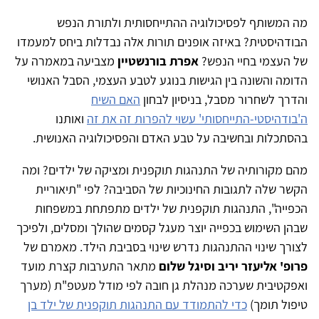
מה המשותף לפסיכולוגיה ההתייחסותית ולתורת הנפש
הבודהיסטית? באיזה אופנים תורות אלה נבדלות ביחס למעמדו
של העצמי בחיי הנפש?
אפרת בורנשטיין
מצביעה במאמרה על
הדומה והשונה בין הגישות בנוגע לטבע העצמי, הסבל האנושי
והדרך לשחרור מסבל, בניסיון לבחון
האם השיח
ה'בודהיסטי-התייחסותי' עשוי להפרות זה את זה
ואותנו
בהסתכלות ובחשיבה על טבע האדם והפסיכולוגיה האנושית.
מהם מקורותיה של התנהגות תוקפנית ומציקה של ילדים? ומה
הקשר שלה לתגובות החינוכיות של הסביבה? לפי "תיאוריית
הכפייה", התנהגות תוקפנית של ילדים מתפתחת במשפחות
שבהן השימוש בכפייה יוצר מעגל קסמים שהולך ומסלים, ולפיכך
לצורך שינוי ההתנהגות נדרש שינוי בסביבת הילד. מאמרם של
פרופ' אליעזר יריב וסיגל שלום
מתאר התערבות קצרת מועד
ואפקטיבית שערכה מנהלת גן חובה לפי מודל מעטפ"ת (מערך
טיפול תומך)
כדי להתמודד עם התנהגות תוקפנית של ילד בן