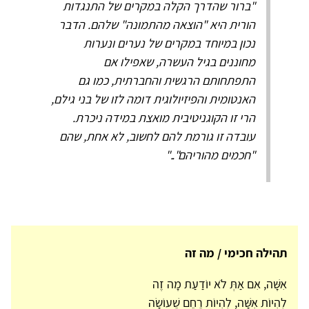
"ברור שהדרך הקלה במקרים של התנגדות
הורית היא "הוצאה מהתמונה" שלהם. הדבר
נכון במיוחד במקרים של נערים ונערות
מחוננים בגיל העשרה, שאפילו אם
התפתחותם הרגשית והחברתית, כמו גם
האנטומית והפיזיולוגית דומה לזו של בני גילם,
הרי זו הקוגניטיבית מואצת במידה ניכרת.
עובדה זו גורמת להם לחשוב, לא אחת, שהם
"חכמים מהוריהם".."
תהילה חכימי / מה זה
אִשָּׁה, אִם אַתְּ לֹא יוֹדַעַת מָה זֶה
לִהְיוֹת אִשָּׁה, לִהְיוֹת רֶחֶם שֶׁעוֹשָׂה