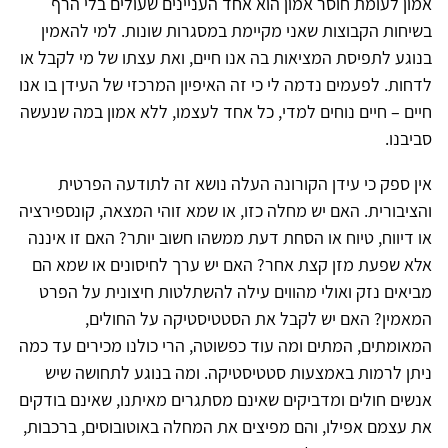
אמון לעומת חוסר אמון הוא אחד העניינים שעולים בלי הרף
בשיחות הקבוצות שאני מקיימת במסגרות שונות. למי להאמין
בנוגע לתפיסת המציאות בה אנו חיים, ואת עצתו של מי לקבל או
לדחות. לפעמים נדמה לי כי זה האיפיון המרכזי של העידן בו אנו
חיים – חיים נוחים למדי, כל אחד לעצמו, ללא אמון במה שנעשה
סביבנו.
אין ספק כי עידן הקורונה העלה נושא זה לתודעה הפרטית
והציבורית. האם יש מחלה כזו, או שמא זוהי המצאה, קונספירציה
או דיווח, טיוח או הסחת דעת ממשהו חשוב יותר? האם זו איננה
אלא שפעת מזן קצת אחר? האם יש ערך לחיסונים או שמא הם
מביאים נזק ואולי מהווים עילה להשתלטות חיצונית על הפרט
המאמין? האם יש לקבל את הסטטיסטיקה על החולים,
המאומתים, המתים ומה עוד כפשוטה, הרי כולנו מכירים עד כמה
ניתן לרמות באמצעות סטטיסטיקה. ומה בנוגע לתחושה שיש
אנשים חולים ומדביקים שאינם מסתגרים מאיתנו, שאינם בודקים
את עצמם אפילו, והם מפיצים את המחלה באוטובוסים, ברכבות,