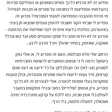
ומדוע זה לא מרגיש כל כך מאיים כשאמזון או נטפליקס מכירות
בהעדפותי וממליצות לי בחוכמה על ספרים או תכניות לצפייה?
מי מרויח מההבנה המפתיעה לטעמי הספרותי? ומדוע זה
מפריע לי שבימי הקור חשבתי להזמין מגפיים שמצאו חן בעיני
באינטרנט, נמלכתי בדעתי וויתרתי לפני שסיימתי את ההזמנה -
ומרגע זה לא הירפו ממני כל ספקי המגפיים מסין ועד כוש ובכלל
שאקנה, שאזמין, במחיר שהולך ויורד מרגע לרגע...
הרחוב שלי מלא מצלמות. האם זה מפריע לי, או אולי נותן
ביטחון? נדמה לי כי אנשים המחוברים לרשתות החברתיות
לסוגיהן (אני לא!) הכי מבולבלים; על כל ידיעה או דעה שהם
קוראים, מיד צצות ידיעות ודעות סותרות ומנוגדות, וכולן מגובות
ממקורות בעלי סמכות לכאורה. אולי לצעירים זה לא כל כך
מפריע, ורק אנשים 'סולידיים' כמוני ובגילי מתקשים במעבר
לעולם בלי אמין שכזה, כמו ללכת על קרקע מתנדנדת ימינה
ושמאלה, למעלה ולמטה, בלי הרף.