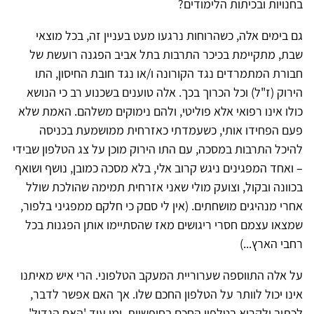
בחנויות ובכיתות הלימודים?
גם בימים אלה, כשהרוחות נרגעו מעט בעניין זה, בכל מוצאי
שבת, מתקיימת בכיכר התרבות בתל אביב הפגנה רועשת של
חבורת המתמרדים נגד הקורונה ו/או נגד חובת החיסון, התו
הירוק (ז"ל) וכל הכרוך בכך. אלה טוענים בשכנוע רב כי הנושא
כולו אינו רפואי אלא פוליטי, ולהם נימוקים משלהם. האמת שלא
פעם הפחידו אותי, כשעמדתי כאזרחית ממושמעת בכניסה
להיכל התרבות במסכה, עם התו הירוק מוכן על צג הטלפון שבידי
– ואחד המפגינים ניגש קרוב אלי, בלא מסכה כמובן, נושף ושואף
בכוונה ובקול, וצועק מולי שאני אזרחית תמימה שהולכת שולל
אחרי מנהיגים מושחתים. (אין לי סםק כי חלקם ממפגיני בלפור,
שמצאו עצמם חסרי ריגושים מאז שהסתיימו אותן הפגנות בכל
רחבי הארץ...)
על אלה התווספה שערוריית המעקב הטלפוני. הרי איש מאיתנו
אינו יכול לוותר על הטלפון החכם שלו. אך האם אפשר לדבר,
לכתוב ולקרוא בטלפון החכם בחופשיות, ומי עוד 'האח הגדול'