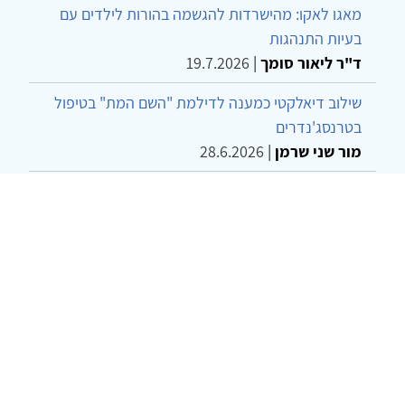
מאגו לאקו: מהישרדות להגשמה בהורות לילדים עם
בעיות התנהגות
ד"ר ליאור סומך
|
19.7.2026
שילוב דיאלקטי כמענה לדילמת "השם המת" בטיפול
בטרנסג'נדרים
מור שני שרמן
|
28.6.2026
מחויבות חברתית כעמדה אתית-טיפולית: שרטוט
מחדש של גבולות המקצוע
ד"ר יהונתן דבש ומאיה פרבר
|
26.6.2026