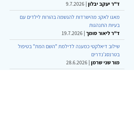
ד"ר יעקב יבלון
|
9.7.2026
מאגו לאקו: מהישרדות להגשמה בהורות לילדים עם
בעיות התנהגות
ד"ר ליאור סומך
|
19.7.2026
שילוב דיאלקטי כמענה לדילמת "השם המת" בטיפול
בטרנסג'נדרים
מור שני שרמן
|
28.6.2026
מחויבות חברתית כעמדה אתית-טיפולית: שרטוט
מחדש של גבולות המקצוע
ד"ר יהונתן דבש ומאיה פרבר
|
26.6.2026