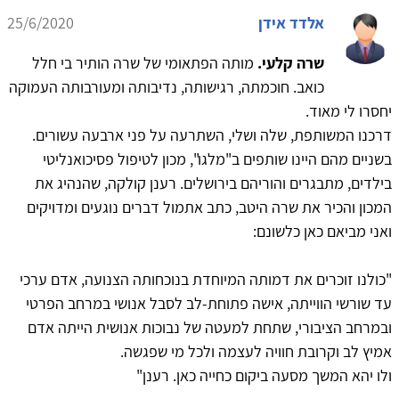
אלדד אידן
25/6/2020
שרה קלעי.
מותה הפתאומי של שרה הותיר בי חלל
כואב. חוכמתה, רגישותה, נדיבותה ומעורבותה העמוקה
יחסרו לי מאוד.
דרכנו המשותפת, שלה ושלי, השתרעה על פני ארבעה עשורים.
בשניים מהם היינו שותפים ב"מלגו", מכון לטיפול פסיכואנליטי
בילדים, מתבגרים והוריהם בירושלים. רענן קולקה, שהנהיג את
המכון והכיר את שרה היטב, כתב אתמול דברים נוגעים ומדויקים
ואני מביאם כאן כלשונם:
"כולנו זוכרים את דמותה המיוחדת בנוכחותה הצנועה, אדם ערכי
עד שורשי הווייתה, אישה פתוחת-לב לסבל אנושי במרחב הפרטי
ובמרחב הציבורי, שתחת למעטה של נבוכות אנושית הייתה אדם
אמיץ לב וקרובת חוויה לעצמה ולכל מי שפגשה.
ולו יהא המשך מסעה ביקום כחייה כאן. רענן"