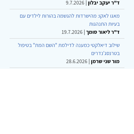
ד"ר יעקב יבלון
|
9.7.2026
מאגו לאקו: מהישרדות להגשמה בהורות לילדים עם
בעיות התנהגות
ד"ר ליאור סומך
|
19.7.2026
שילוב דיאלקטי כמענה לדילמת "השם המת" בטיפול
בטרנסג'נדרים
מור שני שרמן
|
28.6.2026
מחויבות חברתית כעמדה אתית-טיפולית: שרטוט
מחדש של גבולות המקצוע
ד"ר יהונתן דבש ומאיה פרבר
|
26.6.2026