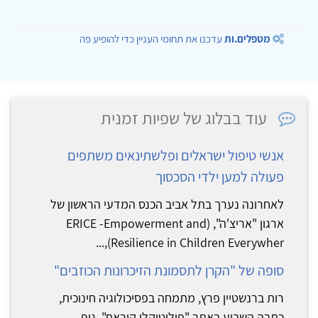
מטפלים.ות
עדכנו את תחומי העניין כדי להופיע פה
עוד בבלוג של שפיות זמנית
אנשי טיפול ישראלים ופלשתינאים משתפים
פעולה למען ילדי הסכסוך
לאחרונה נערך בתל אביב הכנס המדעי הראשון של
ארגון "אריצ'ה", (ERICE -Empowerment and
Resilience in Children Everywher),...
סופה של "הקרן לתסמונת הזיכרונות הכוזבים"
רות ברנשטיין פרץ, מתמחה בפסיכולוגיה חינוכית,
כתבה השבוע באתר "פוליטיקלי קוראת", גוף