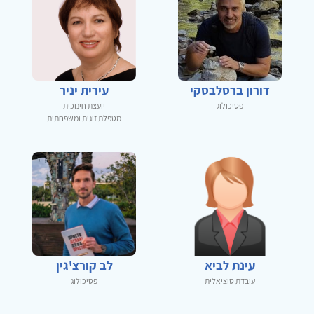
דורון ברסלבסקי
עירית יניר
פסיכולוג
יועצת חינוכית
מטפלת זוגית ומשפחתית
עינת לביא
לב קורצ'גין
עובדת סוציאלית
פסיכולוג