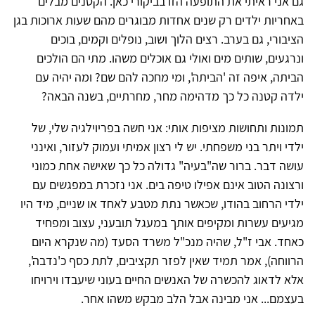
גם אני ראיתי את התופעה הזו בביקורי כאן. הקטנים מבלים
באחריות ילדים רק שנים אחדות מבוגרים מהם שעות ארוכות בגן
הציבורי, גם בערב. רצים הלוך ושוב, נופלים וקמים, בוכים
ונרגעים, שותים מים ואולי גם אוכלים משהו. מתי הם הולכים
הביתה, איפה זה 'הביתה', ומי מחכה להם שם? ומה יהיה עם
ילדה קטנה כל כך מדהימה מחר, מחרתיים, בשנה הבאה?
תמונות ותחושות מציפות אותי: אני חשה בפריוילגיה שלי, של
ילדי ויתר בני משפחתי. יש לי רצון אמיתי ועמוק לעזור, ואינני
עושה דבר. ברור שה"בעיה" גדולה כל כך שאישה אחת כמוני
ורצונה הטוב אינם אפילו טיפה בים. אני נזכרת במפגשים עם
ילדי הרחוב בהודו, שכאשר נתת מטבע לאחד או שניים, מיד היו
מגיעים עשרות ומקיפים אותך במעגל תובעני, עצוב ומפחיד
כאחד. אבי ז"ל, שהיה מנכ"ל משרד הסעד (מה שנקרא היום
הרווחה), אמר תמיד שאין לפזר תקציבים, לתת כסף כ'נדבה',
אלא לדאוג להכשרה של האנשים החיים בעוני שיעבדו וירויחו
בעצמם... אני מבינה אבל הלב מבקש משהו אחר.