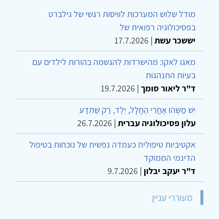
מודל שלוש המערכות לוויסות רגשי של גילברט
בפסיכולוגיה רפואית של
יששכר עשת
|
17.7.2026
מאגו לאקו: מהישרדות להגשמה בהורות לילדים עם
בעיות התנהגות
ד"ר ליאור סומך
|
19.7.2026
יֵשׁ מַשֶּׁהוּ אַחֲרֵי הֶחָלָל, יֶלֶד, רַק שֶׁתֵּדַע
עלון פסיכולוגיה עברית
|
26.7.2026
אקטיביות טיפולית כעמדה נפשית של נוכחות בטיפול
הדינמי הממוקד
ד"ר יעקב יבלון
|
9.7.2026
מעוררי עניין