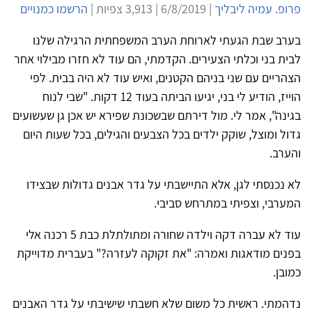
פרופ. עמיה ליבליך
| 6/8/2019 | 3,913 צפיות |
הרשמו כמנויים
בערב שבת הגעתי לארוחת הערב המשפחתית הרגילה שלנו
לבית בני וכלתי הצעירים. הקדמתי, הם עוד לא חזרו מבילוי אחר
הצהריים עם שני בניהם הקטנים, ואיש עוד לא היה בבית. לפי
הוייז, הודיע לי בני, יגיעו הביתה בעוד 12 דקות. "שבי לנוח
בגינה", אמר לי. מול דירתם שבשכונת שפירא יש אכן גן שעשועים
גדול ומוצל, שוקק ילדים בכל הצבעים והגילים, בכל שעות היום
והערב.
לא נכנסתי לגן, אלא התיישבתי על גדר אבנים גדולות שבצידו
המערבי, וצפיתי במתרחש סביבי.
עוד לא עברה דקה וילדה שחורה ומתולתלת כבת 5 רכנה אלי
בפנים מודאגות ואמרה: "את זקוקה לעזרה?" בעברית מדוייקת
כמובן.
נדהמתי. ראשית כל משום שלא חשבתי שישיבתי על גדר האבנים