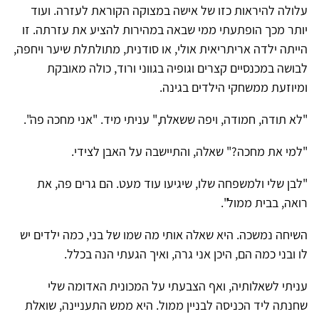
עלולה להיראות כזו של אישה במצוקה הקוראת לעזרה. ועוד
יותר מכך הופתעתי ממי שבאה במהירות להציע את עזרתה. זו
הייתה ילדה אריתריאית אולי, או סודנית, מתולתלת שיער ויחפה,
לבושה במכנסיים קצרים וגופיה בגווני ורוד, כולה מאובקת
ומיוזעת ממשחקי הילדים בגינה.
"לא תודה, חמודה, ויפה ששאלת," עניתי מיד. "אני מחכה פה".
"למי את מחכה?" שאלה, והתיישבה על האבן לצידי.
"לבן שלי ולמשפחה שלו, שיגיעו עוד מעט. הם גרים פה, את
רואה, בבית ממול".
השיחה נמשכה. היא שאלה אותי מה שמו של בני, כמה ילדים יש
לו ובני כמה הם, היכן אני גרה, ואיך הגעתי הנה בכלל.
עניתי לשאלותיה, ואף הצבעתי על המכונית האדומה שלי
שחנתה ליד הכניסה לבניין ממול. היא ממש התעניינה, שואלת