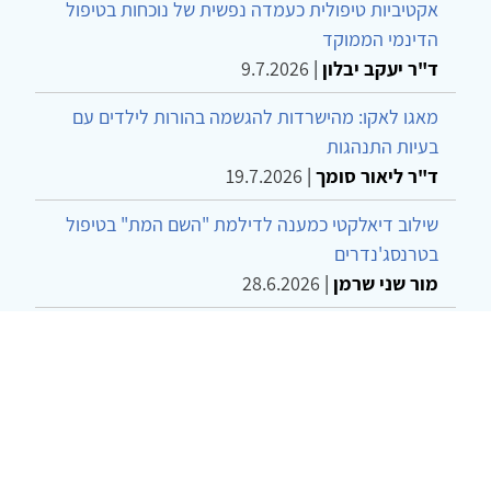
אקטיביות טיפולית כעמדה נפשית של נוכחות בטיפול
הדינמי הממוקד
ד"ר יעקב יבלון
|
9.7.2026
מאגו לאקו: מהישרדות להגשמה בהורות לילדים עם
בעיות התנהגות
ד"ר ליאור סומך
|
19.7.2026
שילוב דיאלקטי כמענה לדילמת "השם המת" בטיפול
בטרנסג'נדרים
מור שני שרמן
|
28.6.2026
מחויבות חברתית כעמדה אתית-טיפולית: שרטוט
מחדש של גבולות המקצוע
ד"ר יהונתן דבש ומאיה פרבר
|
26.6.2026