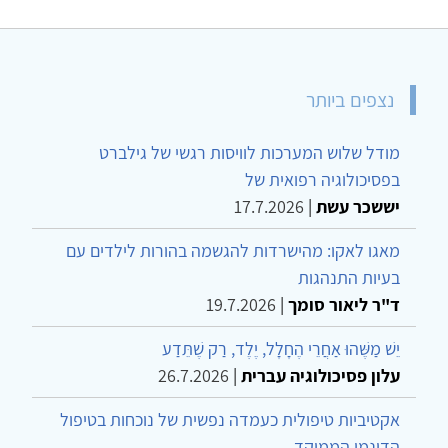
נצפים ביותר
מודל שלוש המערכות לוויסות רגשי של גילברט
בפסיכולוגיה רפואית של
יששכר עשת
|
17.7.2026
מאגו לאקו: מהישרדות להגשמה בהורות לילדים עם
בעיות התנהגות
ד"ר ליאור סומך
|
19.7.2026
יֵשׁ מַשֶּׁהוּ אַחֲרֵי הֶחָלָל, יֶלֶד, רַק שֶׁתֵּדַע
עלון פסיכולוגיה עברית
|
26.7.2026
אקטיביות טיפולית כעמדה נפשית של נוכחות בטיפול
הדינמי הממוקד