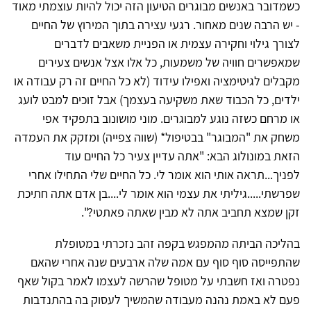
כשמדובר באנשים מבוגרים הטיעון הזה יכול להיות עוצמתי מאוד
- יש הרבה שנים מאחור. רגעי עצירה בתוך המירוץ של החיים
לצורך גילוי וחקירה עצמית או הפניית משאבים לדברים
שמאפשרים חוויה של משמעות, כל אלו אצל אנשים צעירים
מקבלים לגיטימציה ואפילו עידוד (לא כל החיים זה רק עבודה או
ילדים, כל הכבוד שאת משקיעה בעצמך) אבל זוכים למבט לועג
או מרחם כשזה נוגע למבוגרים. מוני מושונוב בתפקיד אפי
משחק את "המבוגר" בבטיפול* (שווה צפייה) ומזקק את העמדה
הזאת במונולוג הבא: "אתה עדיין צעיר כל החיים עוד
לפניך...תראה אותי הוא אומר לי. כל החיים שלי התחילו אחרי
שפרשתי.....גיליתי את עצמי הוא אומר לי....בן אדם אתה חתיכת
זקן שמצא תחביב אתה לא מבין שאתה פאתטי?".
בהליכה הביתה מהמפגש בקפה זהב נזכרתי במטופלת
שהתפייסה סוף סוף עם אמה שלה ארבעים שנה אחרי שהאם
נפטרה ואז חשבתי על מטופל שהרשה לעצמו לאמר בקול שאף
פעם לא באמת נהנה מעבודה שהמשיך לעסוק בה בהתנדבות