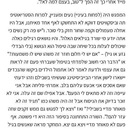
מייד אחרי כך זה הפך ל"טוב, בעצם למה לא?".
המפגש היה (לפחות בעיניי) נעים ומעניין, למרות הסטריאוטיפ
תה וביסקוויטים דווקא לא התחשקו לאף אחד מאיתנו, אבל היו
אחלה מעמולים וקפה שחור חזק בלי סוכר. ו"יש פה רק נשים כי
אתה יודע מי שורד בגילאים האלה". והיו נושאים רגילים כאלה
שיכולים לעלות בכל שיחה שבה טיפול הוא הנושא (בלי הבדלי
גזע או גיל) – "אם יש לי חלום חוזר זה משהו שיש לו משמעות?"
או "הדבר הכי חשוב שלמדתי בטיפול שעברתי פעם זה לראות
גם את עצמי ולדעת לאמר לא! אתמול הילדים ביקשו שהנכדים
יישארו לישון אחרי הבייביסיטינג שעשיתי בשבילם וזהו ידעתי
שאם אסכים אני אכעס עליהם בלב. אמרתי סליחה אבל אני
עייפה וזה לא מתאים לי הפעם". אבל אפילו שם זה עלה. אני לא
זוכר בדיוק את הניסוח אבל זה היה משהו כמו "תגיד זה לא
מאוחר מדיי בשבילי?" ואז "ויצא לך לפגוש גם ממש זקנים שזה
עזר להם?". השורה התחתונה בסיפור הזה היא די פשוטה. אף
פעם לא מאוחר מדיי ויצא גם יצא. המחקר מראה שאנשים בגיל