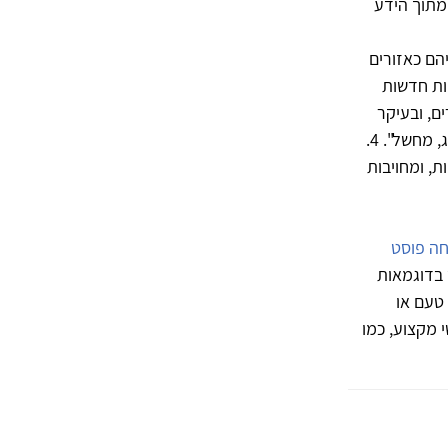
 מתוך הידע
הם כאזורים
ויות חדשות
ם אחרים, ובעיקר
לאנשים החווים סבל. 3. תחושת מסוגלות ועמידות גדולות יותר, בחזקת "מה שלא הורג, מחשל". 4.
תחושת רוחניות, ומחויבות
חה פוסט
 בדוגמאות
טעם או
 מקצוע, כמו