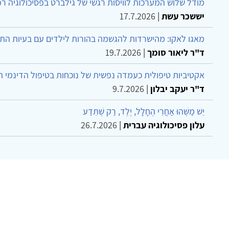
מודל שלוש המערכות לוויסות רגשי של גילברט בפסיכולוגיה ר
יששכר עשת
|
17.7.2026
מאגו לאקו: מהישרדות להגשמה בהורות לילדים עם בעיות הת
ד"ר ליאור סומך
|
19.7.2026
אקטיביות טיפולית כעמדה נפשית של נוכחות בטיפול הדינמי 
ד"ר יעקב יבלון
|
9.7.2026
יֵשׁ מַשֶּׁהוּ אַחֲרֵי הֶחָלָל, יֶלֶד, רַק שֶׁתֵּדַע
עלון פסיכולוגיה עברית
|
26.7.2026