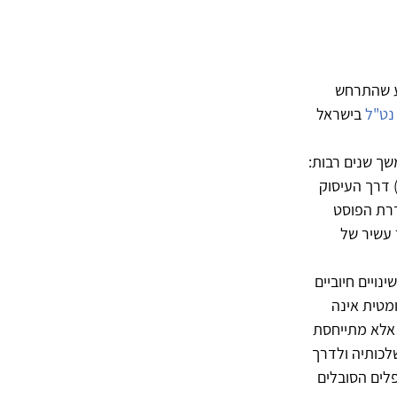
וע שהתרחש
נט"ל
בישראל
שך שנים רבות:
חל ממלחמת העולם הראשונה, אשר בעקבותיה נחקר "הלם הפגזים" (shell shock) דרך העיסוק
דרת הפוסט
קר עשיר של
ויים חיוביים
מטית אינה
אלא מתייחסת
לכותיה ולדרך
לים הסובלים