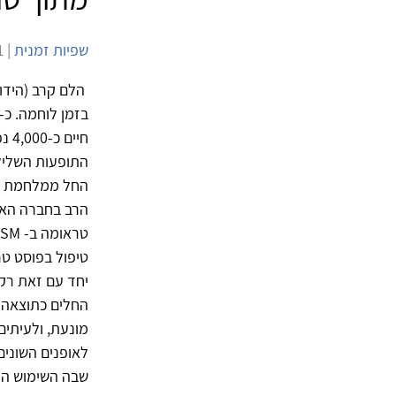
שפיות זמנית
| 8/5/2011 | 6,020 צפיות |
הלם קרב (הידו
בזמן לוחמה. כ- 10%–15% מכלל הנפגעים במלחמה הם נפגעי הלם קרב, ולפי נת
חיים כ-4,000 נפגעים כאלה.
התופעות השלילי
הרב בחברה האמ
טיפול בפוסט טר
יחד עם זאת רק 
החלים כתוצאה 
מונעת, ולעיתי
לאופנים השוני
שבה השימוש הזה