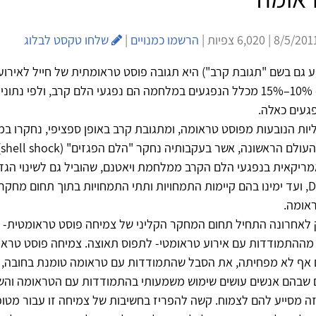
הרשמו כמנויים
|
שלחו טקסט לבלוג
ע גם בשם "תגובת קרב") היא תגובה פוסט טראומתית של חייל לאיר
וני
ות הנובעות מפוסט טראומה, ומתגובת קרב באופן ספציפי, נחקרו במ
ה
ריקאית בנפגעי הלם הקרב ממלחמת ויאטנם, שהוביל גם לשינוי הג
טראומה ב- DSM, ועד ימינו בהם קיימות התמחויות ותתי התמחויות בתוך תחום מח
אומה.
לאחרונה התחיל תחום המחקר הקליני של צמיחה פוסט טראומטית- שינ
מההתמודדות עם אירוע טראומטי- לתפוס תאוצה. צמיחה פוסט טראו
ם אף לא מפחיתה, את הסבל שהתמודדות עם טראומה טומנת בחובה, 
ם שבהם אנשים עושים שימוש משמעותי בהתמודדות עם הטראומה והש
 מסייע להם לצמוח. קשה להפריז בחשיבות של צמיחה זו עבור מטופ