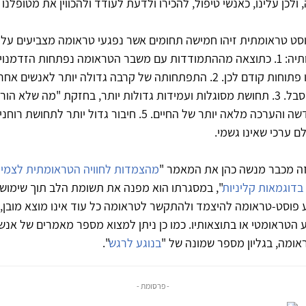
ולכן עלינו, כאנשי טיפול, להכירו ולדעת לעודד ולהכווין את מטופלנו
סט טראומתית זיהו חמישה תחומים אשר נפגעי טראומה מצביעים עלי
התפתחו בעקבותיה: 1. כתוצאה מההתמודדות עם משבר הטראומה נפתחות הזדמנ
בחייהם שלא היו פתוחות קודם לכן. 2. התפתחותה של קרבה גדולה יותר לאנשי
פרספקטיבה חדשה והערכה מלאה יותר של החיים. 5. חיבור גדול יותר ל
ם ערכי שאינו גשמי.
ה מכבר מנשה כהן את המאמר "
מהצמדות לחוויה הטראומתית לצמי
 בדוגמאות קליניות
", במסגרתו הוא מפנה את תשומת הלב תוך שימוש
 פוסט-טראומה להיצמד ולהתקשר לטראומה כל עוד אינו מוצא מובן, 
הטראומטי או בתוצאותיו. כמו כן ניתן למצוא מספר מאמרים של אנשי
אומה, בגליון מספר שמונה של "
בנוגע לרגש
".
- פרסומת -