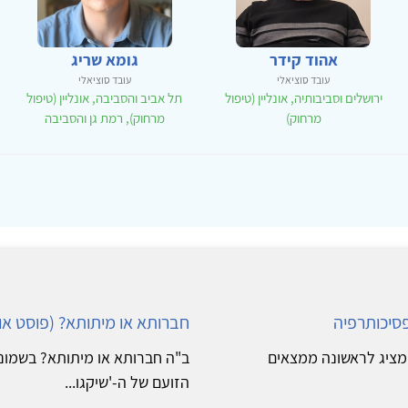
אהוד קידר
גומא שריג
עובד סוציאלי
עובד סוציאלי
ירושלים וסביבותיה, אונליין (טיפול
תל אביב והסביבה, אונליין (טיפול
מרחוק)
מרחוק), רמת גן והסביבה
סיכותרפיה
חברותא או מיתותא? (פוסט או
מר חדש שפורסם בכתב העת Psychotherapy Research מציג לראשונה ממצאים
ב"ה חברותא או מיתותא? בשמונה
הזועם של ה-'שיקגו...