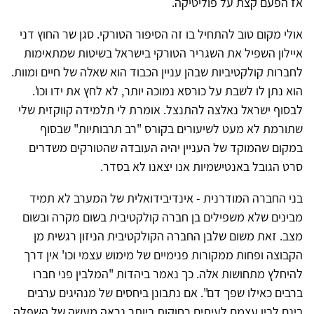
אז הפעם קצת על פוליטיקה.
אולי מקום טוב להתחיל בו זה הסיפור הטורקי. סגן שר החוץ דני
איילון השפיל את השגריר הטורקי בישראל בשיטות שמתאימות
לחברות קולקטיביות שבהן עניין הכבוד הוא שאלה של חיים ומוות.
הוא נתן לו לשבת על כורסא נמוכה יותר, לא לחץ את ידו וכו'.
לבסוף ישראל נאלצה להתנצל. אומרת לי תלמידה קווקזית שלי
שתורמת לא מעט לשיעורים בקורס "רב תרבותיות" שבסוף
במקום שהמוקד של העניין יהיה העובדה שהטורקים משדרים
סרט הגובל באנטישמיות אנו יצאנו לא בסדר.
בני החברה המודרנית - אינדיבידואלית של המערב לא תמיד
מבינים שלא משפילים בן חברה קולקטיבית בשום מקרה ובשום
מצב. זאת משום שלבן החברה הקולקטיבית הניזון רגשית מן
הקבוצה ופחות ממקורות פנימיים של מימוש עצמי וכו' אין דרך
להיחלץ מתחושות אלה. כך נאמר ביהדות "המלבין פני חברו
ברבים כאילו שפך דם". אם נתבונן ביחסים של מנהיגים ערבים
בינם לבין עצמם לעיתים רחוקות ביותר נראה מעשה של השפלה