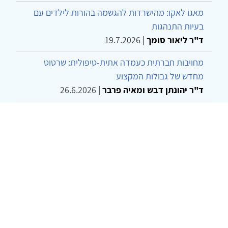
מאגו לאקו: מהישרדות להגשמה בהורות לילדים עם
בעיות התנהגות
ד"ר ליאור סומך
|
19.7.2026
מחויבות חברתית כעמדה אתית-טיפולית: שרטוט
מחדש של גבולות המקצוע
ד"ר יהונתן דבש ומאיה פרבר
|
26.6.2026
שילוב דיאלקטי כמענה לדילמת "השם המת" בטיפול
בטרנסג'נדרים
מור שני שרמן
|
28.6.2026