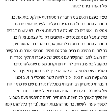
של האחד ביחס לאחר.
כיצד בעצם רואים בני החברה המסורתית-קולקטיבית את בני
החברה המודרנית? הם מביטים עלינו ולעיתים אומרים הם
אמיצים - אומרים כל העולה על דעתם. אצלנו לא עושים דברים
כאלה. אבל גם אגוצנטרים - חושבים רק על עצמם. ואילו בני
החברה המודרנית נוטים לראות את בני החברה המסורתית
כתלותיים בהיבטים רבים אבל גם חמים ומכניסי אורחים. בהקשר
זה חשוב להבין שהקשר עם אנשים שלא עברו תהליך נפרדות
כמקובל במערב חייב להיות חם וקרוב משום שהאלטרנטיבה
השניה היא מלחמה. זה קשר שצריך להיות מוזן באופן קבוע
בהשקעה רגשית ואינו יכול להיות קשר פורמלי חוזי. בזמנו
העברתי סמינריון רב תרבותי במכללת אורנים שבו שדכתי זוגות
של סטודנטיות ערביה ויהודיה והם יצאו למסע בין תרבותי
שנמשך לאורך כל השנה. ההנחייה היתה להיפגש פעם בשבוע
למשך שעה ולעשות בה מה שהבנות רוצות (בדרך כלל שתו קפה
ושוחחו). בפגישות בכיתה היינו דנים בקשרים שנוצרו ביניהם