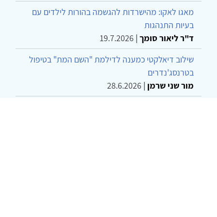
מאגו לאקו: מהישרדות להגשמה בהורות לילדים עם
בעיות התנהגות
ד"ר ליאור סומך
|
19.7.2026
שילוב דיאלקטי כמענה לדילמת "השם המת" בטיפול
בטרנסג'נדרים
מור שני שרמן
|
28.6.2026
מחויבות חברתית כעמדה אתית-טיפולית: שרטוט
מחדש של גבולות המקצוע
ד"ר יהונתן דבש ומאיה פרבר
|
26.6.2026