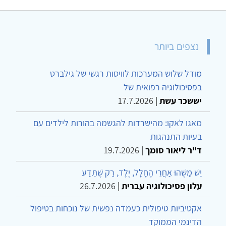
נצפים ביותר
מודל שלוש המערכות לוויסות רגשי של גילברט
בפסיכולוגיה רפואית של
יששכר עשת
|
17.7.2026
מאגו לאקו: מהישרדות להגשמה בהורות לילדים עם
בעיות התנהגות
ד"ר ליאור סומך
|
19.7.2026
יֵשׁ מַשֶּׁהוּ אַחֲרֵי הֶחָלָל, יֶלֶד, רַק שֶׁתֵּדַע
עלון פסיכולוגיה עברית
|
26.7.2026
אקטיביות טיפולית כעמדה נפשית של נוכחות בטיפול
הדינמי הממוקד