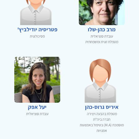
מרב כהן-שלו
פטריסיה יודילביץ'
עובדת סוציאלית
פסיכולוגית
מטפלת זוגית ומשפחתית
איריס גרוס-כהן
יעל אפק
מטפלת בהבעה ויצירה
עובדת סוציאלית
חברה ביה"ת
מוסמכת (M.A) בטיפול באמצעות
אמנויות