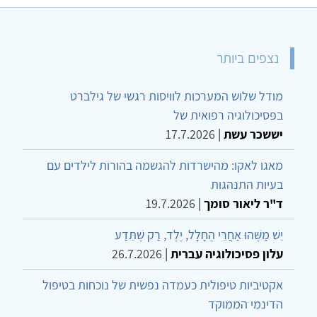
נצפים ביותר
מודל שלוש המערכות לוויסות רגשי של גילברט
בפסיכולוגיה רפואית של
יששכר עשת
|
17.7.2026
מאגו לאקו: מהישרדות להגשמה בהורות לילדים עם
בעיות התנהגות
ד"ר ליאור סומך
|
19.7.2026
יֵשׁ מַשֶּׁהוּ אַחֲרֵי הֶחָלָל, יֶלֶד, רַק שֶׁתֵּדַע
עלון פסיכולוגיה עברית
|
26.7.2026
אקטיביות טיפולית כעמדה נפשית של נוכחות בטיפול
הדינמי הממוקד