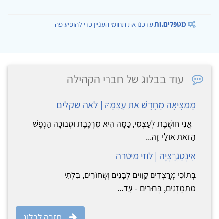
מטפלים.ות
עדכנו את תחומי העניין כדי להופיע פה
עוד בבלוג של חברי הקהילה
מַמְצִיאָה מֵחָדָשׁ אֶת עַצְמָהּ | לאה שקלים
אֲנִי חוֹשֶׁבֶת לְעַצְמִי, כַּמָּה הִיא מֻרְכֶּבֶת וּסְבוּכָה הַנֶּפֶשׁ
הַזֹּאת אוּלַי זֶה...
אִינְטֶגְרַצְיָה | לוזי מיטרה
בְּתוֹכִי מְרֲצְדִים קַוִוים לְבָנִים וְשְחוֹרִים, בִּלְתִּי
מִתְמַזְגִים, בְּרוּרִים - עַד...
חזרה לבלוג