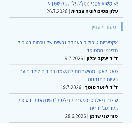
יֵשׁ מַשֶּׁהוּ אַחֲרֵי הֶחָלָל, יֶלֶד, רַק שֶׁתֵּדַע
עלון פסיכולוגיה עברית
|
26.7.2026
מעוררי עניין
אקטיביות טיפולית כעמדה נפשית של נוכחות בטיפול
הדינמי הממוקד
ד"ר יעקב יבלון
|
9.7.2026
מאגו לאקו: מהישרדות להגשמה בהורות לילדים עם
בעיות התנהגות
ד"ר ליאור סומך
|
19.7.2026
שילוב דיאלקטי כמענה לדילמת "השם המת" בטיפול
בטרנסג'נדרים
מור שני שרמן
|
28.6.2026
מחויבות חברתית כעמדה אתית-טיפולית: שרטוט