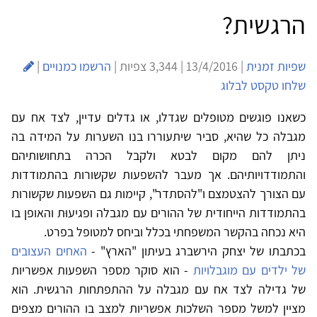
הרגשית?
שפיות זמנית
| 13/4/2016 | 3,344 צפיות |
הרשמו כמנויים
|
שלחו טקסט לבלוג
כשאנו פוגשים מטופלים שגדלו, או גדלים עדיין, לצד אח עם
מגבלה כל שהיא, סביר שיתעוררו בנו השערות על המידה בה
ניתן להם מקום לבטא ולקבל הכרה בתחושותיהם
והתמודדויותיהם. אך מעבר להשפעות שקשורות בהתמודדות
עם הצורך להצטמצם ו"להסתדר", קיימות גם השפעות שקשורות
בהתמודדות הייחודית של ההורים עם מגבלה ופגיעוּת והאופן בו
היא נכחה בהקשר המשפחתי בכלל וביחס למטופל בפרט.
בכתבתו של יצחק הירשברג בעיתון "הארץ" -
האחים העצובים
של ילדים עם מוגבלויות
- הוא סוקר מספר השפעות אפשריות
של גדילה לצד אח עם מגבלה על ההתפתחות הרגשית. הוא
מציין למשל מספר השלכות אפשריות למצב בו ההורים מצפים