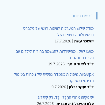
נצפים ביותר
מודל שלוש המערכות לוויסות רגשי של גילברט
בפסיכולוגיה רפואית של
יששכר עשת
|
17.7.2026
מאגו לאקו: מהישרדות להגשמה בהורות לילדים עם
בעיות התנהגות
ד"ר ליאור סומך
|
19.7.2026
אקטיביות טיפולית כעמדה נפשית של נוכחות בטיפול
הדינמי הממוקד
ד"ר יעקב יבלון
|
9.7.2026
יֵשׁ מַשֶּׁהוּ אַחֲרֵי הֶחָלָל, יֶלֶד, רַק שֶׁתֵּדַע
עלון פסיכולוגיה עברית
|
26.7.2026