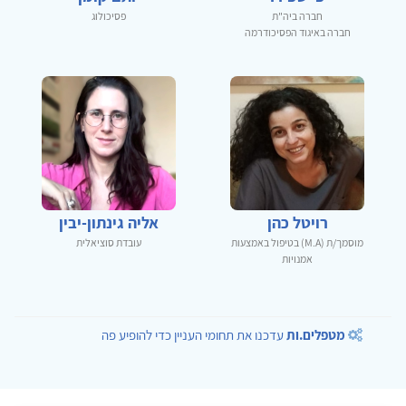
חברה ביה"ת
פסיכולוג
חברה באיגוד הפסיכודרמה
רויטל כהן
אליה גינתון-יבין
מוסמך/ת (M.A) בטיפול באמצעות
עובדת סוציאלית
אמנויות
מטפלים.ות
עדכנו את תחומי העניין כדי להופיע פה