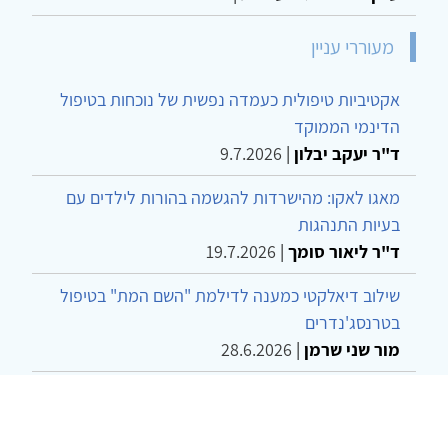
מעוררי עניין
אקטיביות טיפולית כעמדה נפשית של נוכחות בטיפול
הדינמי הממוקד
ד"ר יעקב יבלון
|
9.7.2026
מאגו לאקו: מהישרדות להגשמה בהורות לילדים עם
בעיות התנהגות
ד"ר ליאור סומך
|
19.7.2026
שילוב דיאלקטי כמענה לדילמת "השם המת" בטיפול
בטרנסג'נדרים
מור שני שרמן
|
28.6.2026
מחויבות חברתית כעמדה אתית-טיפולית: שרטוט
מחדש של גבולות המקצוע
ד"ר יהונתן דבש ומאיה פרבר
|
26.6.2026