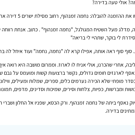
מה? אולי טעה בדירה?
 ההזמנה להובלה: נחמה זמנהוף, רחוב מסילת ישרים 5 דירה ארבע קומה ב'.
ה, מדלג מעל השטיח המגולגל, "נחמה זמנהוף" . כתוב. אנחת רווחה יו
ידרת לי בוקר, שתהיי לי בריאה"
וף סוף ראה אותה, אפילו קרא לה "נחמה, נחמה" ועוד איחל לה ברי
יבה, אחרי שהכרנו, אולי אניח לו לארוז. וממרום מושבה היא רואה אי
אסף לארגזים חומים גדולים, נקשר ברצועות קשות ומועמס על גבם של
 בסדר מופתי שלא הכירה נערמים כלים, ספרים, שמלות ומעילים, ווילונ
שות ומברשות, כפיות, צלחות וסירים, שמיכות וסדינים, מדפים, תמונות 
ק נאסף ביתה של נחמה זמנהוף. ורק הכסא, שפניו אל החלון ושברי הז
מתינים בדירה.