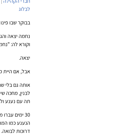
חברי הקהילה
| 9/7/2013 | 4,743 צפיות
לבלוג
בבוקר שבו פינו
נחמה יצאה והגו
וקורא לה: "נחמ
יצאה.
אבל, אם היית מקדים את בואך
אותה גם בלי ש
לבנין, מחכה שי
תה עם נענע ול
30 ימים עבר
הנענע כמו המתי
דרוכות לבואה.