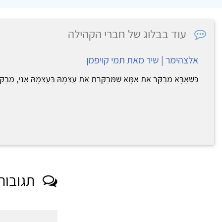
עוד בבלוג של חברי הקהילה
אלצהימר | שיר מאת תמי קויפמן
כְּשֶׁאַבָּא מְבַקֵּר אֶת אִמָּא שֶׁמְּבַקֶּרֶת אֶת עַצְמָהּ בְּעַצְמָהּ אֲנִי, מְבַקּ
תגובות