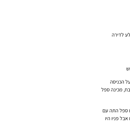
לע לדירה
ל הכניסה
בח, מכינה ספל
ם ספל התה עם
בל פניו היו