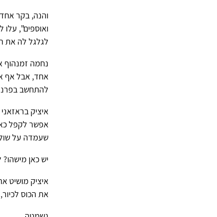
ואוספים", עלו 
לגלגל לה את הש
נחמה זמנהוף א
אחד, אבל אף אח
להתחשב בפרנזי
איציק בראזאני 
אפשר לקפל כאן
שעמדה על שולח
יש כאן מישהו? 
איציק מושיט את
את הכוס לכיור, 
נשמטה.