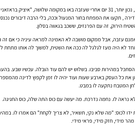
והנה, בקר אחד, נכון יותר, 31 יום אחרי שעזבה באו במקומה שלושה, "איציק בראז
לדירה , תקעו את המפתח בחור המנעול וככה, בלי הרבה דיבורים נכנסו
טיח הירוק, זה עם הפרנזים, ששכב בגאווה בסלון.
מנם עזבה, אבל ממקום מושבה לא האמינה למראה עיניה כי אם זה הי
ד לא היה מעז לגלגל לה ככה את השטיח, למשוך לה אותו מתחת לרג
ם.
הסתכל במהירות סביבו. בשלוש יש להם עוד הובלה. עכשיו שבע. בהער
 את כל העסק בארבע שעות ועוד יהיה לו זמן לקפוץ לדינה מהמספרה
ן המטבח נתקעה לו במבט.
לא נראה לו. נחמה נדרכת. מה יעשה עם כוס התה שלה, כוס החגיגה.
 ידו לכוס: "מה שלא נקי, תשאיר, לא צריך לקחת" הם אמרו לו. במהי
מהר מידי, חזק מידי, פראי מידי.