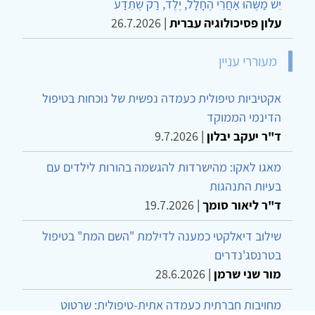
יֵשׁ מַשֶּׁהוּ אַחֲרֵי הֶחָלָל, יֶלֶד, רַק שֶׁתֵּדַע
עלון פסיכולוגיה עברית
|
26.7.2026
מעוררי עניין
אקטיביות טיפולית כעמדה נפשית של נוכחות בטיפול
הדינמי הממוקד
ד"ר יעקב יבלון
|
9.7.2026
מאגו לאקו: מהישרדות להגשמה בהורות לילדים עם
בעיות התנהגות
ד"ר ליאור סומך
|
19.7.2026
שילוב דיאלקטי כמענה לדילמת "השם המת" בטיפול
בטרנסג'נדרים
מור שני שרמן
|
28.6.2026
מחויבות חברתית כעמדה אתית-טיפולית: שרטוט