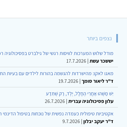
נצפים ביותר
מודל שלוש המערכות לוויסות רגשי של גילברט בפסיכולוגיה ר
יששכר עשת
|
17.7.2026
מאגו לאקו: מהישרדות להגשמה בהורות לילדים עם בעיות הת
ד"ר ליאור סומך
|
19.7.2026
יֵשׁ מַשֶּׁהוּ אַחֲרֵי הֶחָלָל, יֶלֶד, רַק שֶׁתֵּדַע
עלון פסיכולוגיה עברית
|
26.7.2026
אקטיביות טיפולית כעמדה נפשית של נוכחות בטיפול הדינמי 
ד"ר יעקב יבלון
|
9.7.2026