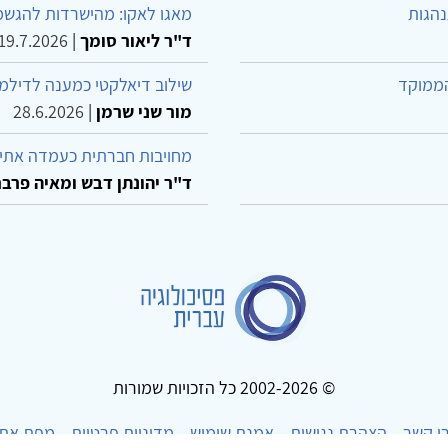
נהגות
מאגו לאקו: מהישרדות להגשמ
ד"ר ליאור סומך
|
19.7.2026
הממוקד
שילוב דיאלקטי כמענה לדילמ
מור שני שרמן
|
28.6.2026
מחויבות חברתית כעמדה אתית
ד"ר יהונתן דבש ומאיה פרבר
© 2002-2026 כל הזכויות שמורות
ו קשר
הצהרת נגישות
אמנת שימוש
מדיניות פרטיות
מפת את