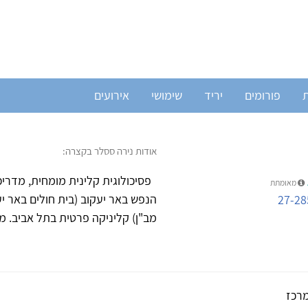
ת
פורומים
יריד
שימושי
אירועים
אודות נירה ססלר בקצרה:
פסיכולוגית קלינית מומחית, מדריכ
מאומתת
הנפש באר יעקוב (בית חולים באר 
27-28
מב"ן) קליניקה פרטית בתל אביב. מ
רכז