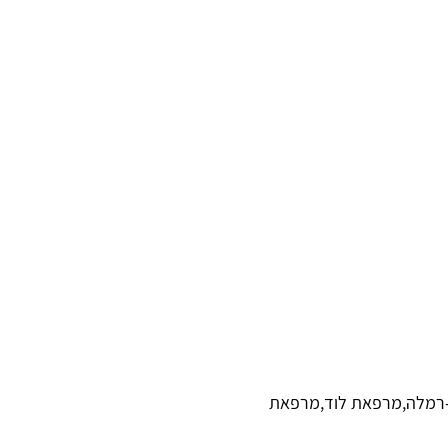
וב-רמלה,מרפאת לוד,מרפאת