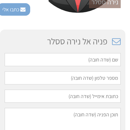
נירה ססלר
כתבו אלי
פניה אל נירה ססלר