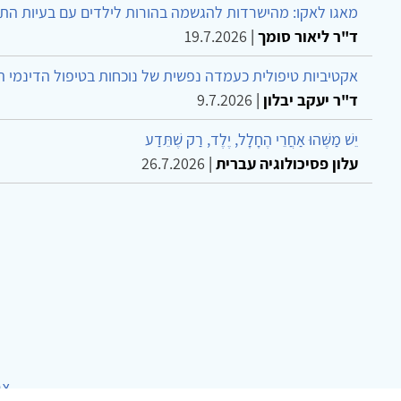
מאגו לאקו: מהישרדות להגשמה בהורות לילדים עם בעיות הת
ד"ר ליאור סומך
|
19.7.2026
אקטיביות טיפולית כעמדה נפשית של נוכחות בטיפול הדינמי 
ד"ר יעקב יבלון
|
9.7.2026
יֵשׁ מַשֶּׁהוּ אַחֲרֵי הֶחָלָל, יֶלֶד, רַק שֶׁתֵּדַע
עלון פסיכולוגיה עברית
|
26.7.2026
צר