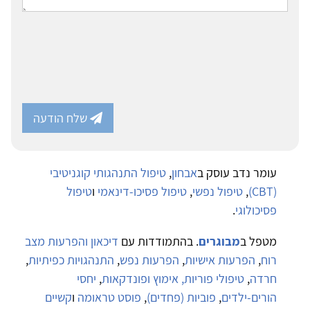
שלח הודעה
עומר נדב עוסק ב
אבחון
,
טיפול התנהגותי קוגניטיבי
(CBT)
,
טיפול נפשי
,
טיפול פסיכו-דינאמי
ו
טיפול
פסיכולוגי
.
מטפל ב
מבוגרים
. בהתמודדות עם
דיכאון והפרעות מצב
רוח
,
הפרעות אישיות
,
הפרעות נפש
,
התנהגויות כפיתיות
,
חרדה
,
טיפולי פוריות, אימוץ ופונדקאות
,
יחסי
הורים-ילדים
,
פוביות (פחדים)
,
פוסט טראומה
ו
קשיים