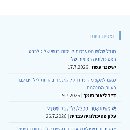
נצפים ביותר
מודל שלוש המערכות לוויסות רגשי של גילברט
בפסיכולוגיה רפואית של
יששכר עשת
|
17.7.2026
מאגו לאקו: מהישרדות להגשמה בהורות לילדים עם
בעיות התנהגות
ד"ר ליאור סומך
|
19.7.2026
יֵשׁ מַשֶּׁהוּ אַחֲרֵי הֶחָלָל, יֶלֶד, רַק שֶׁתֵּדַע
עלון פסיכולוגיה עברית
|
26.7.2026
אקטיביות טיפולית כעמדה נפשית של נוכחות בטיפול