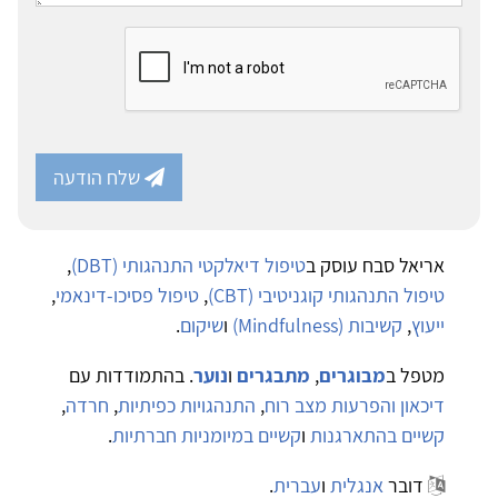
שלח הודעה
אריאל סבח עוסק ב
טיפול דיאלקטי התנהגותי (DBT)
,
טיפול התנהגותי קוגניטיבי (CBT)
,
טיפול פסיכו-דינאמי
,
ייעוץ
,
קשיבות (Mindfulness)
ו
שיקום
.
מטפל ב
מבוגרים
,
מתבגרים
ו
נוער
. בהתמודדות עם
דיכאון והפרעות מצב רוח
,
התנהגויות כפיתיות
,
חרדה
,
קשיים בהתארגנות
ו
קשיים במיומניות חברתיות
.
דובר
אנגלית
ו
עברית
.