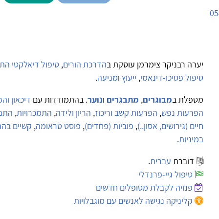
05
יערה רבניקר צימרמן עוסקת ב
הדרכת הורים
,
טיפול דיאלקטי התנהגו
טיפול פסיכו-דינאמי
,
ייעוץ
ו
מניעה
.
מטפלת ב
מבוגרים
,
מתבגרים
ו
נוער
. בהתמודדות עם
דיכאון וה
הפרעות נפש
,
הפרעות קשב וריכוז
,
הריון ולידה
,
התמכרויות
,
התנה
חיים (גירושים, אסון..)
,
פוביות (פחדים)
,
פוסט טראומה
,
קשיים בהת
במיניות
.
דוברת
עברית
.
טיפול גיי-פרנדלי
פנויה לקבלת מטופלים חדשים
קליניקה נגישה לאנשים עם מוגבלויות