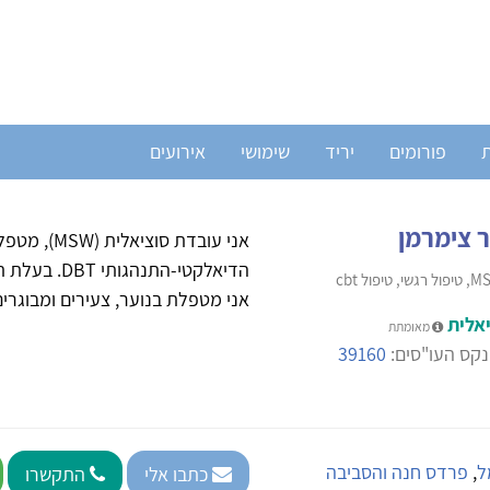
ת
פורומים
יריד
שימושי
אירועים
ר צימרמן
הדיאלקטי-הת
אני מטפלת בנוער, צעירים ומבוגרים
אלית
מאומתת
קס העו"סים:
39160
ל
,
פרדס חנה והסביבה
כתבו אלי
התקשרו