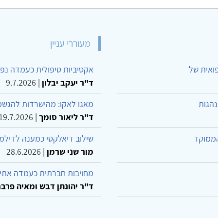
מעוררי עניין
פואית של
אקטיביות טיפולית כעמדה נפש
ד"ר יעקב יבלון
|
9.7.2026
נהגות
מאגו לאקו: מהישרדות להגשמ
ד"ר ליאור סומך
|
19.7.2026
הממוקד
שילוב דיאלקטי כמענה לדילמ
מור שני שרמן
|
28.6.2026
מחויבות חברתית כעמדה אתית
ד"ר יהונתן דבש ומאיה פרבר