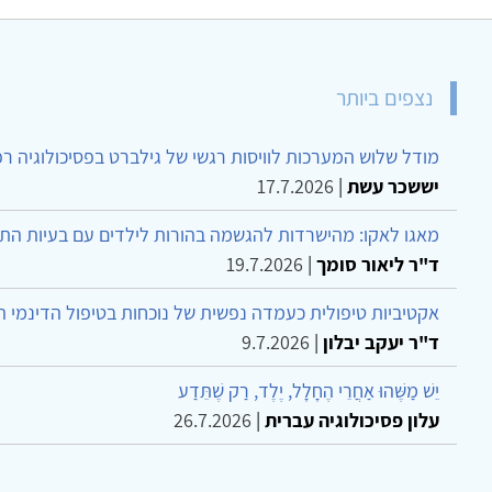
נצפים ביותר
מודל שלוש המערכות לוויסות רגשי של גילברט בפסיכולוגיה ר
יששכר עשת
|
17.7.2026
מאגו לאקו: מהישרדות להגשמה בהורות לילדים עם בעיות הת
ד"ר ליאור סומך
|
19.7.2026
אקטיביות טיפולית כעמדה נפשית של נוכחות בטיפול הדינמי 
ד"ר יעקב יבלון
|
9.7.2026
יֵשׁ מַשֶּׁהוּ אַחֲרֵי הֶחָלָל, יֶלֶד, רַק שֶׁתֵּדַע
עלון פסיכולוגיה עברית
|
26.7.2026