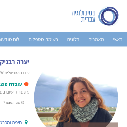
ראשי
מאמרים
בלוגים
רשימת מטפלים
לוח מודעו
יערה רבניק
עובדת סוציאלית MSW, טיפול רגשי, טיפול cbt
עובדת סוצי
מספר רישום בפנ
מה זה אומר ?
חיפה והכרמ