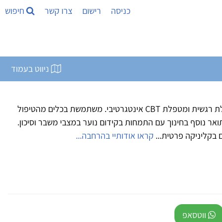
כניסה
רישום
צרו קשר
חיפוש
ניווט בעמוד
אני עובדת סוציאלית (MSW), מטפלת רגשית ומטפלת CBT אינטגרטיבי. משתמשת בכלים מהטיפול
נהגותי DBT. בעלת תואר נוסף בחינוך עם התמחות בקידום נוער במצבי משבר וסיכון.
 בקליניקה פרטית...
קראו אודותיי בהרחבה...
ווטסאפ