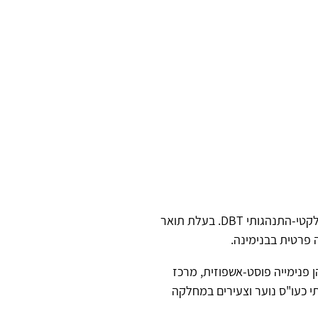
אני עובדת סוציאלית (MSW), מטפלת רגשית ומטפלת CBT אינטגרטיבי. משתמשת בכלים מהטיפול הדיאלקטי-התנהגותי DBT. בעלת תואר
 פרטית בבנימינה.
 פנימייה פוסט-אשפוזית, מרכז
י כעו"ס נוער וצעירים במחלקה