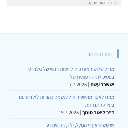
דוידוב ובאחריותו/ה.
נצפים ביותר
מודל שלוש המערכות לוויסות רגשי של גילברט
בפסיכולוגיה רפואית של
יששכר עשת
|
17.7.2026
מאגו לאקו: מהישרדות להגשמה בהורות לילדים עם
בעיות התנהגות
ד"ר ליאור סומך
|
19.7.2026
יֵשׁ מַשֶּׁהוּ אַחֲרֵי הֶחָלָל, יֶלֶד, רַק שֶׁתֵּדַע