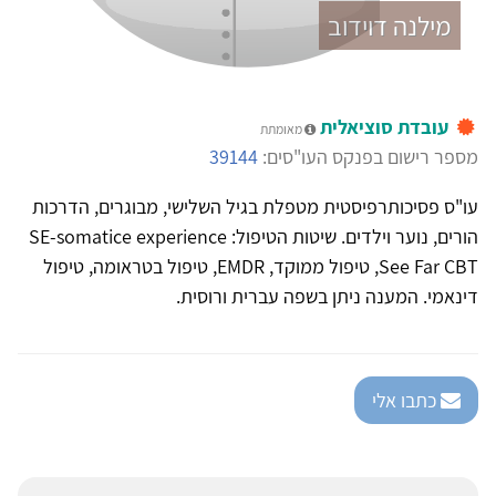
מילנה דוידוב
עובדת סוציאלית
מאומתת
מספר רישום בפנקס העו"סים:
39144
עו"ס פסיכותרפיסטית מטפלת בגיל השלישי, מבוגרים, הדרכות
הורים, נוער וילדים. שיטות הטיפול: SE-somatice experience
See Far CBT, טיפול ממוקד, EMDR, טיפול בטראומה, טיפול
דינאמי. המענה ניתן בשפה עברית ורוסית.
כתבו אלי