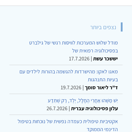
נצפים ביותר
מודל שלוש המערכות לוויסות רגשי של גילברט
בפסיכולוגיה רפואית של
יששכר עשת
|
17.7.2026
מאגו לאקו: מהישרדות להגשמה בהורות לילדים עם
בעיות התנהגות
ד"ר ליאור סומך
|
19.7.2026
יֵשׁ מַשֶּׁהוּ אַחֲרֵי הֶחָלָל, יֶלֶד, רַק שֶׁתֵּדַע
עלון פסיכולוגיה עברית
|
26.7.2026
אקטיביות טיפולית כעמדה נפשית של נוכחות בטיפול
הדינמי הממוקד