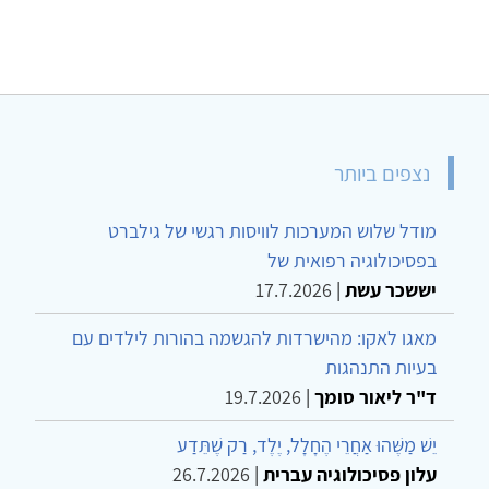
נצפים ביותר
מודל שלוש המערכות לוויסות רגשי של גילברט
בפסיכולוגיה רפואית של
יששכר עשת
|
17.7.2026
מאגו לאקו: מהישרדות להגשמה בהורות לילדים עם
בעיות התנהגות
ד"ר ליאור סומך
|
19.7.2026
יֵשׁ מַשֶּׁהוּ אַחֲרֵי הֶחָלָל, יֶלֶד, רַק שֶׁתֵּדַע
עלון פסיכולוגיה עברית
|
26.7.2026